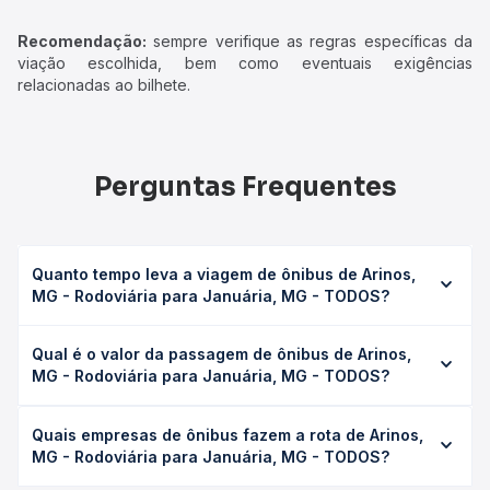
Recomendação:
sempre verifique as regras específicas da
viação escolhida, bem como eventuais exigências
relacionadas ao bilhete.
Perguntas Frequentes
Quanto tempo leva a viagem de ônibus de Arinos,
MG - Rodoviária para Januária, MG - TODOS?
A viagem de ônibus de Arinos, MG - Rodoviária para
Qual é o valor da passagem de ônibus de Arinos,
Januária, MG - TODOS leva em média 7h 58min, podendo
MG - Rodoviária para Januária, MG - TODOS?
variar conforme a viação, o tipo de serviço (convencional,
executivo ou leito) e as condições de tráfego. Na Quero
O preço da passagem de ônibus de Arinos, MG -
Passagem você consulta os horários disponíveis e vê a
Quais empresas de ônibus fazem a rota de Arinos,
Rodoviária para Januária, MG - TODOS custa em média R$
duração exata de cada opção na data desejada.
MG - Rodoviária para Januária, MG - TODOS?
97,00 e varia conforme a data da viagem, a empresa, o
tipo de poltrona e a antecedência da compra. Na Quero