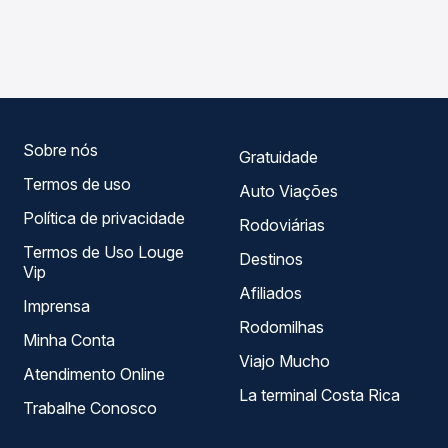
As viações Expresso Brasília, Real Sul operam o trecho de
Passagem você compara os preços de todas as viações
Arinos, MG - Rodoviária para Januária, MG - TODOS, com
em tempo real e garante a melhor oferta para o seu
horários variados ao longo do dia. Na Quero Passagem
roteiro.
você compara todas as opções — empresas, horários,
tipos de serviço e preços — em um só lugar e escolhe a
que melhor se encaixa na sua viagem.
Sobre nós
Gratuidade
Termos de uso
Auto Viações
Política de privacidade
Rodoviárias
Termos de Uso Louge
Destinos
Vip
Afiliados
Imprensa
Rodomilhas
Minha Conta
Viajo Mucho
Atendimento Online
La terminal Costa Rica
Trabalhe Conosco