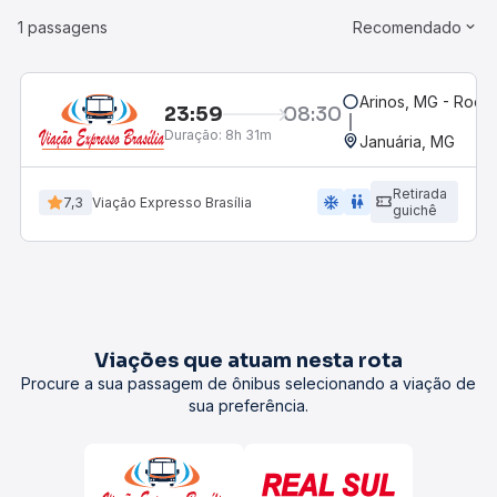
1 passagens
Recomendado
Arinos, MG - Rodov
23:59
08:30
Duração:
8h 31m
Januária, MG
Retirada
ac_unit
wc
7,3
Viação Expresso Brasília
guichê
Viações que atuam nesta rota
Procure a sua passagem de ônibus selecionando a viação de
sua preferência.