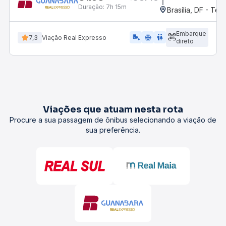
Duração:
7h 15m
Brasília, DF - Ter
Embarque
airline_seat_legroom_extra
ac_unit
WC
7,3
Viação Real Expresso
direto
Viações que atuam nesta rota
Procure a sua passagem de ônibus selecionando a viação de
sua preferência.