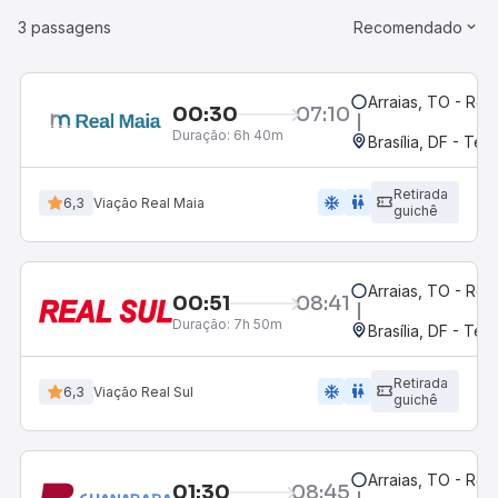
3 passagens
Recomendado
Arraias, TO - Rod
00:30
07:10
Duração:
6h 40m
Brasília, DF - Ter
Retirada
ac_unit
wc
6,3
Viação Real Maia
guichê
Arraias, TO - Rod
00:51
08:41
Duração:
7h 50m
Brasília, DF - Ter
Retirada
ac_unit
wc
6,3
Viação Real Sul
guichê
Arraias, TO - Rod
01:30
08:45