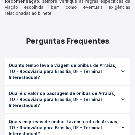
Recomendação:
sempre verifique as regras específicas da
viação escolhida, bem como eventuais exigências
relacionadas ao bilhete.
Perguntas Frequentes
Quanto tempo leva a viagem de ônibus de Arraias,
TO - Rodoviária para Brasília, DF - Terminal
Interestadual?
A viagem de ônibus de Arraias, TO - Rodoviária para
Qual é o valor da passagem de ônibus de Arraias,
Brasília, DF - Terminal Interestadual leva em média 7h
TO - Rodoviária para Brasília, DF - Terminal
30min, podendo variar conforme a viação, o tipo de
Interestadual?
serviço (convencional, executivo ou leito) e as condições
de tráfego. Na Quero Passagem você consulta os horários
O preço da passagem de ônibus de Arraias, TO -
disponíveis e vê a duração exata de cada opção na data
Quais empresas de ônibus fazem a rota de Arraias,
Rodoviária para Brasília, DF - Terminal Interestadual custa
desejada.
TO - Rodoviária para Brasília, DF - Terminal
em média R$ 153,83 e varia conforme a data da viagem, a
Interestadual?
empresa, o tipo de poltrona e a antecedência da compra.