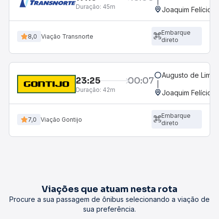
Duração:
45m
Joaquim Felício,
Embarque
8,0
Viação Transnorte
direto
Augusto de Lima
23:25
00:07
Duração:
42m
Joaquim Felício,
Embarque
7,0
Viação Gontijo
direto
Viações que atuam nesta rota
Procure a sua passagem de ônibus selecionando a viação de
sua preferência.