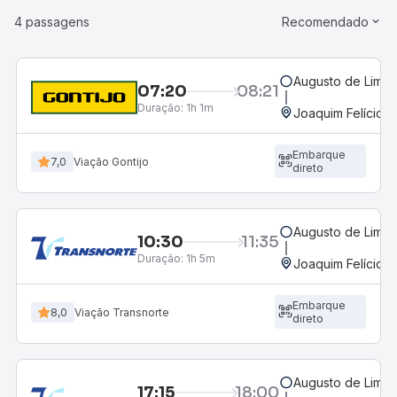
4 passagens
Recomendado
Augusto de Lima
07:20
08:21
Duração:
1h 1m
Joaquim Felício,
Embarque
7,0
Viação Gontijo
direto
Augusto de Lima
10:30
11:35
Duração:
1h 5m
Joaquim Felício,
Embarque
8,0
Viação Transnorte
direto
Augusto de Lima
17:15
18:00