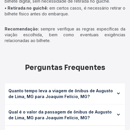
bilhete digital, sem necessidade de retirada no guichê.
• Retirada no guichê:
em certos casos, é necessário retirar o
bilhete físico antes do embarque.
Recomendação:
sempre verifique as regras específicas da
viação escolhida, bem como eventuais exigências
relacionadas ao bilhete.
Perguntas Frequentes
Quanto tempo leva a viagem de ônibus de Augusto
de Lima, MG para Joaquim Felício, MG?
A viagem de ônibus de Augusto de Lima, MG para Joaquim
Qual é o valor da passagem de ônibus de Augusto
Felício, MG leva em média 0h 52min, podendo variar
de Lima, MG para Joaquim Felício, MG?
conforme a viação, o tipo de serviço (convencional,
executivo ou leito) e as condições de tráfego. Na Quero
O preço da passagem de ônibus de Augusto de Lima, MG