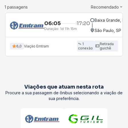
1 passagens
Recomendado
Baixa Grande, BA
06:05
17:20
Duração:
1d 11h 15m
São Paulo, SP - R
1
Retirada
6,0
Viação Emtram
conexão
guichê
Viações que atuam nesta rota
Procure a sua passagem de ônibus selecionando a viação de
sua preferência.