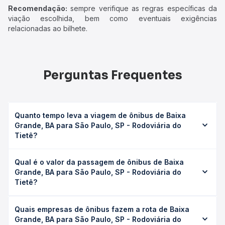
Recomendação:
sempre verifique as regras específicas da
viação escolhida, bem como eventuais exigências
relacionadas ao bilhete.
Perguntas Frequentes
Quanto tempo leva a viagem de ônibus de Baixa
Grande, BA para São Paulo, SP - Rodoviária do
Tietê?
A viagem de ônibus de Baixa Grande, BA para São Paulo,
Qual é o valor da passagem de ônibus de Baixa
SP - Rodoviária do Tietê leva em média 35h 46min,
Grande, BA para São Paulo, SP - Rodoviária do
podendo variar conforme a viação, o tipo de serviço
Tietê?
(convencional, executivo ou leito) e as condições de
tráfego. Na Quero Passagem você consulta os horários
O preço da passagem de ônibus de Baixa Grande, BA
disponíveis e vê a duração exata de cada opção na data
Quais empresas de ônibus fazem a rota de Baixa
para São Paulo, SP - Rodoviária do Tietê custa em média
desejada.
Grande, BA para São Paulo, SP - Rodoviária do
R$ 603,11 e varia conforme a data da viagem, a empresa,