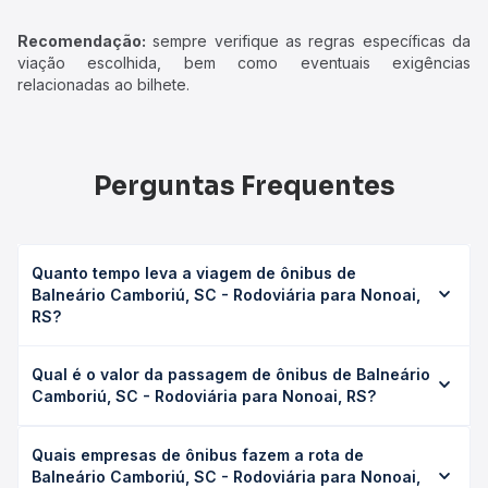
Recomendação:
sempre verifique as regras específicas da
viação escolhida, bem como eventuais exigências
relacionadas ao bilhete.
Perguntas Frequentes
Quanto tempo leva a viagem de ônibus de
Balneário Camboriú, SC - Rodoviária para Nonoai,
RS?
A viagem de ônibus de Balneário Camboriú, SC -
Qual é o valor da passagem de ônibus de Balneário
Rodoviária para Nonoai, RS leva em média 12h 30min,
Camboriú, SC - Rodoviária para Nonoai, RS?
podendo variar conforme a viação, o tipo de serviço
(convencional, executivo ou leito) e as condições de
O preço da passagem de ônibus de Balneário Camboriú,
tráfego. Na Quero Passagem você consulta os horários
Quais empresas de ônibus fazem a rota de
SC - Rodoviária para Nonoai, RS custa em média R$ 214,23
disponíveis e vê a duração exata de cada opção na data
Balneário Camboriú, SC - Rodoviária para Nonoai,
e varia conforme a data da viagem, a empresa, o tipo de
desejada.