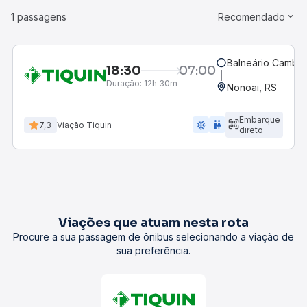
1 passagens
Recomendado
Balneário Cambor
18:30
07:00
Duração:
12h 30m
Nonoai, RS
Embarque
ac_unit
wc
7,3
Viação Tiquin
direto
Viações que atuam nesta rota
Procure a sua passagem de ônibus selecionando a viação de
sua preferência.