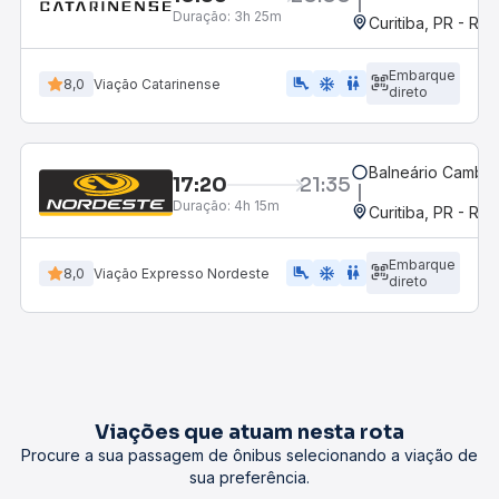
Duração:
3h 25m
Curitiba, PR - Rod
Embarque
airline_seat_legroom_extra
ac_unit
WC
8,0
Viação Catarinense
direto
Balneário Cambor
17:20
21:35
Duração:
4h 15m
Curitiba, PR - Rod
Embarque
airline_seat_legroom_extra
ac_unit
WC
8,0
Viação Expresso Nordeste
direto
Viações que atuam nesta rota
Procure a sua passagem de ônibus selecionando a viação de
sua preferência.