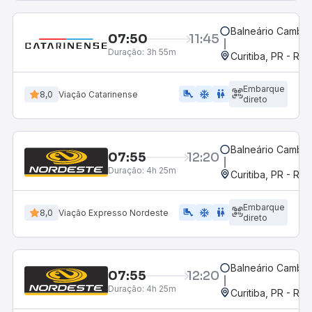
Balneário Cambor
07:50
11:45
Duração:
3h 55m
Curitiba, PR - Rod
Embarque
airline_seat_legroom_extra
ac_unit
wc
8,0
Viação Catarinense
direto
Balneário Cambor
07:55
12:20
Duração:
4h 25m
Curitiba, PR - Rod
Embarque
airline_seat_legroom_extra
ac_unit
WC
8,0
Viação Expresso Nordeste
direto
Balneário Cambor
07:55
12:20
Duração:
4h 25m
Curitiba, PR - Rod