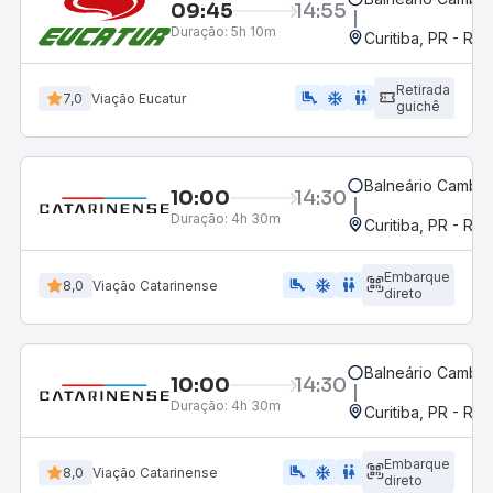
09:45
14:55
Duração:
5h 10m
Curitiba, PR - Rod
Retirada
airline_seat_legroom_extra
ac_unit
wc
7,0
Viação Eucatur
guichê
Balneário Cambor
10:00
14:30
Duração:
4h 30m
Curitiba, PR - Rod
Embarque
airline_seat_legroom_extra
ac_unit
WC
8,0
Viação Catarinense
direto
Balneário Cambor
10:00
14:30
Duração:
4h 30m
Curitiba, PR - Rod
Embarque
airline_seat_legroom_extra
ac_unit
wc
8,0
Viação Catarinense
direto