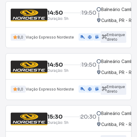
Balneário Cambor
14:50
19:50
Duração:
5h
Curitiba, PR - Rod
Embarque
airline_seat_legroom_extra
ac_unit
WC
8,0
Viação Expresso Nordeste
direto
Balneário Cambor
14:50
19:50
Duração:
5h
Curitiba, PR - Rod
Embarque
airline_seat_legroom_extra
ac_unit
WC
8,0
Viação Expresso Nordeste
direto
Balneário Cambor
15:30
20:30
Duração:
5h
Curitiba, PR - Rod