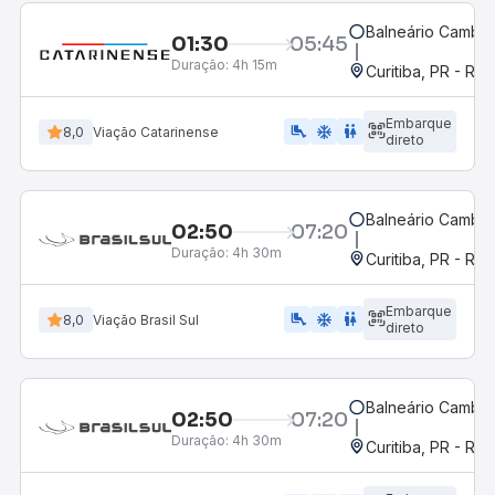
Balneário Cambor
01:30
05:45
Duração:
4h 15m
Curitiba, PR - Rod
Embarque
airline_seat_legroom_extra
ac_unit
wc
8,0
Viação Catarinense
direto
Balneário Cambor
02:50
07:20
Duração:
4h 30m
Curitiba, PR - Rod
Embarque
airline_seat_legroom_extra
ac_unit
wc
8,0
Viação Brasil Sul
direto
Balneário Cambor
02:50
07:20
Duração:
4h 30m
Curitiba, PR - Rod