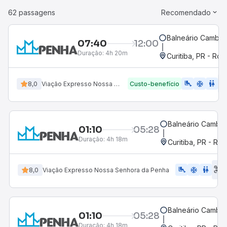
62 passagens
Recomendado
Balneário Cambori
07:40
12:00
Duração:
4h 20m
Curitiba, PR - Rod
airline_seat_legroom_extra
ac_unit
WC
8,0
Viação Expresso Nossa Senhora da Penha
Custo-benefício
Balneário Cambor
01:10
05:28
Duração:
4h 18m
Curitiba, PR - Rod
E
airline_seat_legroom_extra
ac_unit
WC
8,0
Viação Expresso Nossa Senhora da Penha
d
Balneário Cambor
01:10
05:28
Duração:
4h 18m