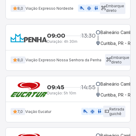
Embarque
airline_seat_legroom_extra
ac_unit
WC
8,0
Viação Expresso Nordeste
direto
Balneário Cambor
09:00
13:30
Duração:
4h 30m
Curitiba, PR - Rod
Embarque
8,0
Viação Expresso Nossa Senhora da Penha
direto
Balneário Cambor
09:45
14:55
Duração:
5h 10m
Curitiba, PR - Rod
Retirada
airline_seat_legroom_extra
ac_unit
WC
7,0
Viação Eucatur
guichê
Balneário Cambor