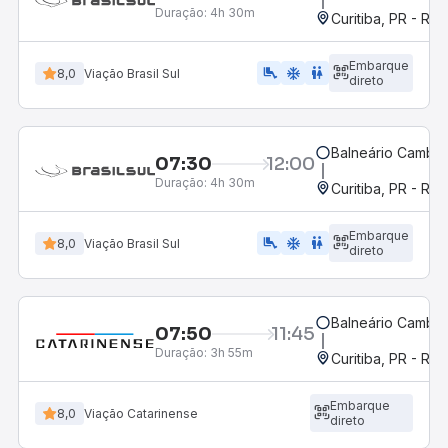
Duração:
4h 30m
Curitiba, PR - Rod
Embarque
airline_seat_legroom_extra
ac_unit
WC
8,0
Viação Brasil Sul
direto
Balneário Cambor
07:30
12:00
Duração:
4h 30m
Curitiba, PR - Rod
Embarque
airline_seat_legroom_extra
ac_unit
wc
8,0
Viação Brasil Sul
direto
Balneário Cambor
07:50
11:45
Duração:
3h 55m
Curitiba, PR - Rod
Embarque
8,0
Viação Catarinense
direto