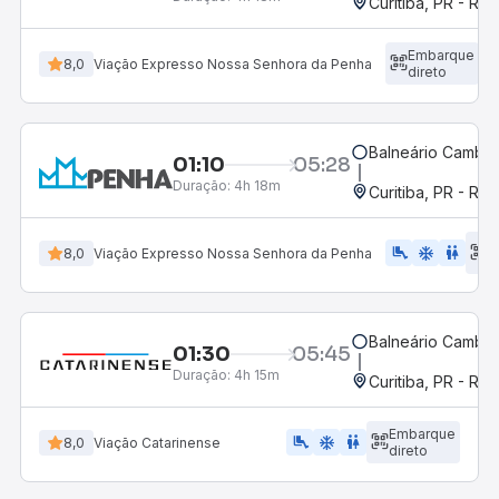
Curitiba, PR - Rod
Embarque
8,0
Viação Expresso Nossa Senhora da Penha
direto
Balneário Cambor
01:10
05:28
Duração:
4h 18m
Curitiba, PR - Rod
E
airline_seat_legroom_extra
ac_unit
wc
8,0
Viação Expresso Nossa Senhora da Penha
d
Balneário Cambor
01:30
05:45
Duração:
4h 15m
Curitiba, PR - Rod
Embarque
airline_seat_legroom_extra
ac_unit
WC
8,0
Viação Catarinense
direto