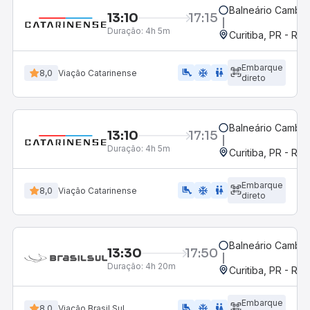
Balneário Cambor
13:10
17:15
Duração:
4h 5m
Curitiba, PR - Rod
Embarque
airline_seat_legroom_extra
ac_unit
WC
8,0
Viação Catarinense
direto
Balneário Cambor
13:10
17:15
Duração:
4h 5m
Curitiba, PR - Rod
Embarque
airline_seat_legroom_extra
ac_unit
wc
8,0
Viação Catarinense
direto
Balneário Cambor
13:30
17:50
Duração:
4h 20m
Curitiba, PR - Rod
Embarque
airline_seat_legroom_extra
ac_unit
WC
8,0
Viação Brasil Sul