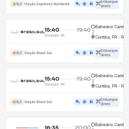
Embarque
airline_seat_legroom_extra
ac_unit
WC
8,0
Viação Expresso Nordeste
direto
Balneário Cambor
15:40
19:40
Duração:
4h
Curitiba, PR - Rod
Embarque
airline_seat_legroom_extra
ac_unit
WC
8,0
Viação Brasil Sul
direto
Balneário Cambor
15:40
19:40
Duração:
4h
Curitiba, PR - Rod
Embarque
airline_seat_legroom_extra
ac_unit
wc
8,0
Viação Brasil Sul
direto
Balneário Cambor
16:35
20:00