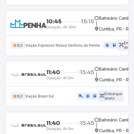
Balneário Cambor
10:45
15:15
Duração:
4h 30m
Curitiba, PR - Rod
Emba
ac_unit
wc
8,0
Viação Expresso Nossa Senhora da Penha
diret
Balneário Cambor
11:40
15:45
Duração:
4h 5m
Curitiba, PR - Rod
Embarque
airline_seat_legroom_extra
ac_unit
wc
8,0
Viação Brasil Sul
direto
Balneário Cambor
11:40
15:45
Duração:
4h 5m
Curitiba, PR - Rod