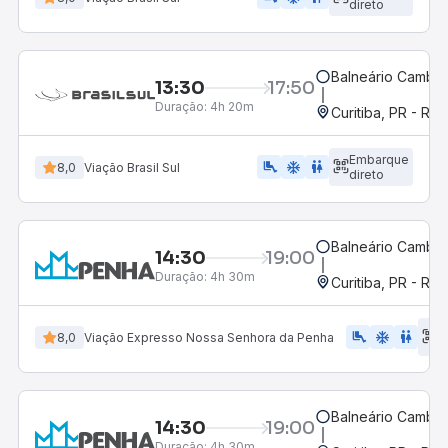
direto
Balneário Cambor
13:30
17:50
Duração:
4h 20m
Curitiba, PR - Rod
Embarque
airline_seat_legroom_extra
ac_unit
wc
8,0
Viação Brasil Sul
direto
Balneário Cambor
14:30
19:00
Duração:
4h 30m
Curitiba, PR - Rod
E
airline_seat_legroom_extra
ac_unit
WC
8,0
Viação Expresso Nossa Senhora da Penha
d
Balneário Cambor
14:30
19:00
Duração:
4h 30m