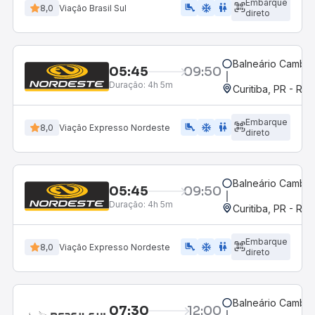
Embarque
airline_seat_legroom_extra
ac_unit
wc
8,0
Viação Brasil Sul
direto
Balneário Cambor
05:45
09:50
Duração:
4h 5m
Curitiba, PR - Rod
Embarque
airline_seat_legroom_extra
ac_unit
WC
8,0
Viação Expresso Nordeste
direto
Balneário Cambor
05:45
09:50
Duração:
4h 5m
Curitiba, PR - Rod
Embarque
airline_seat_legroom_extra
ac_unit
WC
8,0
Viação Expresso Nordeste
direto
Balneário Cambor
07:30
12:00