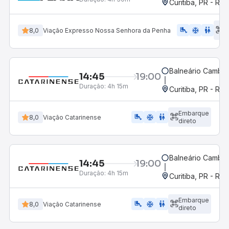
Curitiba, PR - Rod
E
airline_seat_legroom_extra
ac_unit
wc
8,0
Viação Expresso Nossa Senhora da Penha
d
Balneário Cambor
14:45
19:00
Duração:
4h 15m
Curitiba, PR - Rod
Embarque
airline_seat_legroom_extra
ac_unit
WC
8,0
Viação Catarinense
direto
Balneário Cambor
14:45
19:00
Duração:
4h 15m
Curitiba, PR - Rod
Embarque
airline_seat_legroom_extra
ac_unit
wc
8,0
Viação Catarinense
direto