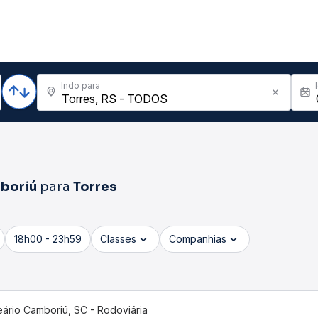
Indo para
boriú
para
Torres
18h00 - 23h59
Classes
Companhias
eário Camboriú, SC - Rodoviária