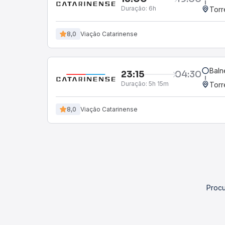
Duração:
6h
Torr
8,0
Viação Catarinense
Baln
23:15
04:30
Duração:
5h 15m
Torr
8,0
Viação Catarinense
Procu