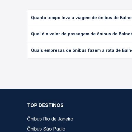
Quanto tempo leva a viagem de ônibus de Baln
A viagem de ônibus de Balneário Camboriú, SC - T
Qual é o valor da passagem de ônibus de Baln
(convencional, executivo ou leito) e as condições
desejada.
O preço da passagem de ônibus de Balneário Camb
Quais empresas de ônibus fazem a rota de Bal
o tipo de poltrona e a antecedência da compra. N
roteiro.
As viações Catarinense, Expresso São José operam
Quero Passagem você compara todas as opções — em
TOP DESTINOS
Ônibus Rio de Janeiro
Ônibus São Paulo