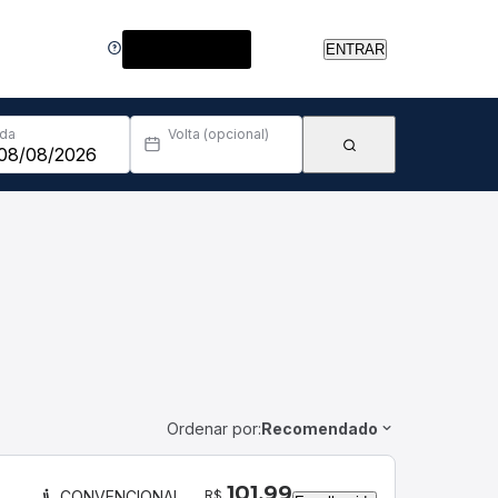
Central de Ajuda
ENTRAR
Ida
Volta (opcional)
Ordenar por:
Recomendado
101,99
R$
CONVENCIONAL