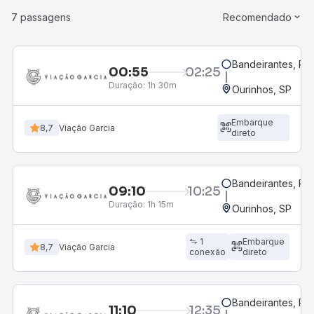
7 passagens
Recomendado
Bandeirantes, PR
00:55
02:25
Duração:
1h 30m
Ourinhos, SP
Embarque
8,7
Viação Garcia
direto
Bandeirantes, PR
09:10
10:25
Duração:
1h 15m
Ourinhos, SP
1
Embarque
8,7
Viação Garcia
conexão
direto
Bandeirantes, PR
11:10
12:35