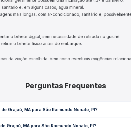
ncional geralmente possuem uma inclinação até 45º e banheiro.
 sanitário e, em alguns casos, água mineral.
viagens mais longas, com ar-condicionado, sanitário e, possivelmente
tar o bilhete digital, sem necessidade de retirada no guichê.
etirar o bilhete físico antes do embarque.
icas da viação escolhida, bem como eventuais exigências relaciona
Perguntas Frequentes
 de Grajaú, MA para São Raimundo Nonato, PI?
o Raimundo Nonato, PI leva em média 4h 5min, podendo variar conf
 de Grajaú, MA para São Raimundo Nonato, PI?
 Quero Passagem você consulta os horários disponíveis e vê a dur