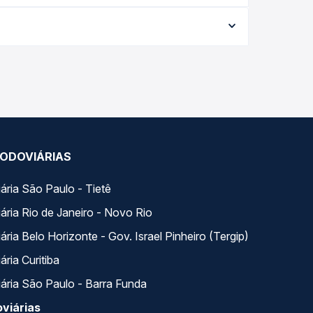
ia conforme a data da viagem, a empresa, o tipo
al e garante a melhor oferta para o seu roteiro.
ongo do dia. Na Quero Passagem você compara
a na sua viagem.
ODOVIÁRIAS
ária São Paulo - Tietê
ária Rio de Janeiro - Novo Rio
ria Belo Horizonte - Gov. Israel Pinheiro (Tergip)
ria Curitiba
ária São Paulo - Barra Funda
viárias