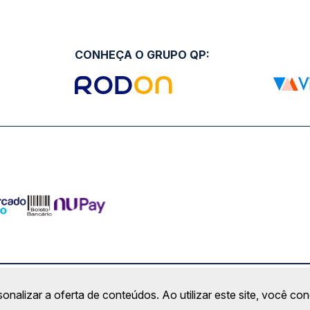
CONHEÇA O GRUPO QP:
ro Comercial Alphaville, Barueri - SP | CEP: 06453-038 | C
sonalizar a oferta de conteúdos. Ao utilizar este site, você c
Copyright 2026 © QueroPassagem.com.br