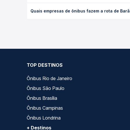
O preço da passagem de ônibus de Barão de Grajaú
Quais empresas de ônibus fazem a rota de Barã
de poltrona e a antecedência da compra. Na Quero
As viações Sete operam o trecho de Barão de Graj
todas as opções — empresas, horários, tipos de se
TOP DESTINOS
Ônibus Rio de Janeiro
Ônibus São Paulo
Ônibus Brasília
Ônibus Campinas
Ônibus Londrina
+ Destinos