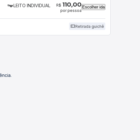
110,00
R$
LEITO INDIVIDUAL
Escolher ida
por pessoa
Retirada guichê
ência.