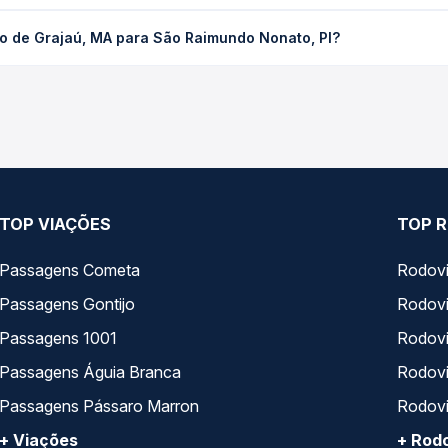
, MA para São Raimundo Nonato, PI custa em média R$ 99,38 e var
o de Grajaú, MA para São Raimundo Nonato, PI?
 Passagem você compara os preços de todas as viações em tempo re
aú, MA para São Raimundo Nonato, PI, com horários variados ao l
rviço e preços — em um só lugar e escolhe a que melhor se encaix
TOP VIAÇÕES
TOP R
Passagens Cometa
Rodovi
Passagens Gontijo
Rodovi
Passagens 1001
Rodoviá
Passagens Águia Branca
Rodoviá
Passagens Pássaro Marron
Rodovi
+ Viações
+ Rodo