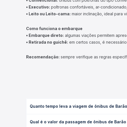
• Convencional:
ônibus com poltronas do tipo conve
• Executivo:
poltronas confortáveis, ar-condicionado,
• Leito ou Leito-cama:
maior inclinação, ideal para 
Como funciona o embarque
• Embarque direto:
algumas viações permitem apresen
• Retirada no guichê:
em certos casos, é necessário r
Recomendação:
sempre verifique as regras específ
Quanto tempo leva a viagem de ônibus de Barão
A viagem de ônibus de Barão de Grajaú, MA para Sã
Qual é o valor da passagem de ônibus de Barão
executivo ou leito) e as condições de tráfego. Na