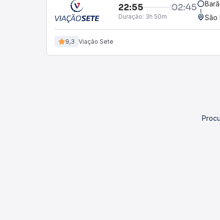
Barã
22:55
02:45
Duração:
3h 50m
São 
9,3
Viação Sete
Procu