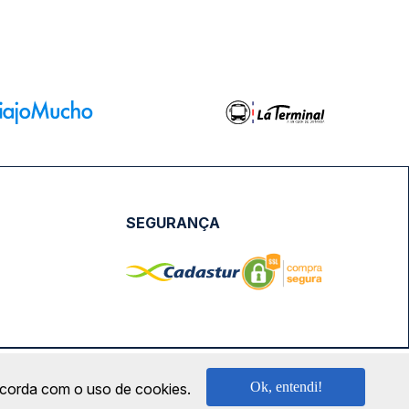
SEGURANÇA
NPJ: 18.087.991/0001-57 | saconibus@queropassagem.com.br
Ok, entendi!
oncorda com o uso de cookies.