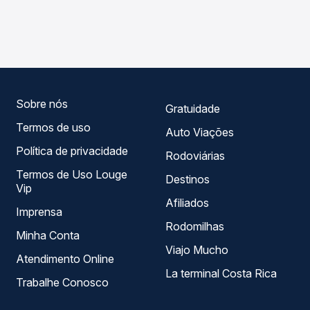
As viações Expresso Guanabara operam o trecho de
compara os preços de todas as viações em tempo real e
Barbalha, CE para Umari, CE, com horários variados ao
garante a melhor oferta para o seu roteiro.
longo do dia. Na Quero Passagem você compara todas as
opções — empresas, horários, tipos de serviço e preços
— em um só lugar e escolhe a que melhor se encaixa na
sua viagem.
Sobre nós
Gratuidade
Termos de uso
Auto Viações
Política de privacidade
Rodoviárias
Termos de Uso Louge
Destinos
Vip
Afiliados
Imprensa
Rodomilhas
Minha Conta
Viajo Mucho
Atendimento Online
La terminal Costa Rica
Trabalhe Conosco