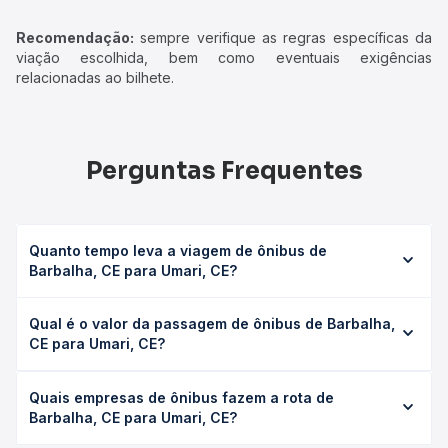
Recomendação:
sempre verifique as regras específicas da
viação escolhida, bem como eventuais exigências
relacionadas ao bilhete.
Perguntas Frequentes
Quanto tempo leva a viagem de ônibus de
Barbalha, CE para Umari, CE?
A viagem de ônibus de Barbalha, CE para Umari, CE leva
Qual é o valor da passagem de ônibus de Barbalha,
em média 5h 51min, podendo variar conforme a viação, o
CE para Umari, CE?
tipo de serviço (convencional, executivo ou leito) e as
condições de tráfego. Na Quero Passagem você consulta
O preço da passagem de ônibus de Barbalha, CE para
os horários disponíveis e vê a duração exata de cada
Quais empresas de ônibus fazem a rota de
Umari, CE custa em média R$ 30,80 e varia conforme a
opção na data desejada.
Barbalha, CE para Umari, CE?
data da viagem, a empresa, o tipo de poltrona e a
antecedência da compra. Na Quero Passagem você