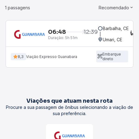
1 passagens
Recomendado
Barbalha, CE
06:48
12:39
C
Duração:
5h 51m
Umari, CE
Embarque
8,3
Viação Expresso Guanabara
direto
Viações que atuam nesta rota
Procure a sua passagem de ônibus selecionando a viação de
sua preferência.