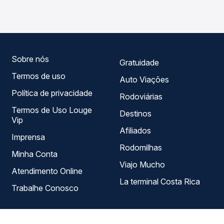
horários variados ao longo do dia. Na Quero Passagem
você compara todas as opções — empresas, horários,
tipos de serviço e preços — em um só lugar e escolhe a
que melhor se encaixa na sua viagem.
Sobre nós
Gratuidade
Termos de uso
Auto Viações
Política de privacidade
Rodoviárias
Termos de Uso Louge
Destinos
Vip
Afiliados
Imprensa
Rodomilhas
Minha Conta
Viajo Mucho
Atendimento Online
La terminal Costa Rica
Trabalhe Conosco