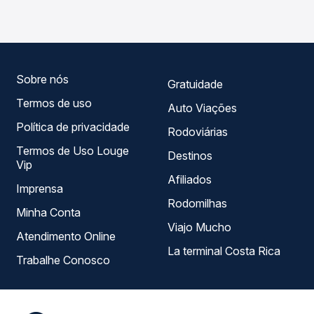
Primavera do Leste, MT - TODOS, com horários variados
ao longo do dia. Na Quero Passagem você compara todas
as opções — empresas, horários, tipos de serviço e
preços — em um só lugar e escolhe a que melhor se
encaixa na sua viagem.
Sobre nós
Gratuidade
Termos de uso
Auto Viações
Política de privacidade
Rodoviárias
Termos de Uso Louge
Destinos
Vip
Afiliados
Imprensa
Rodomilhas
Minha Conta
Viajo Mucho
Atendimento Online
La terminal Costa Rica
Trabalhe Conosco