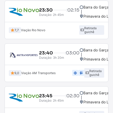
Barra do Garças,
23:30
02:15
Duração:
2h 45m
Primavera do Les
Retirada
7,7
Viação Rio Novo
guichê
Barra do Garças,
23:40
03:00
Duração:
3h 20m
Primavera do Les
Retirada
ac_unit
wc
9,0
Viação AM Transportes
guichê
Barra do Garças,
23:45
02:30
Duração:
2h 45m
Primavera do Les