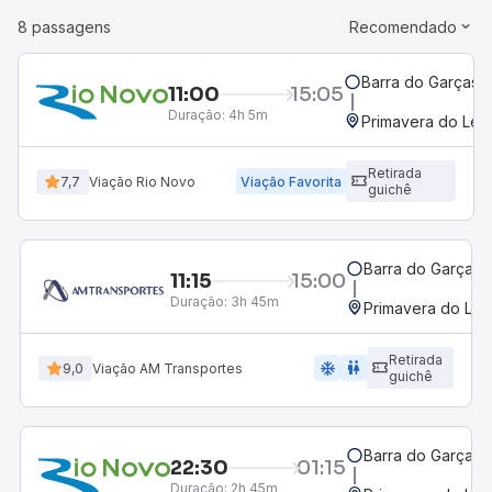
8 passagens
Recomendado
Barra do Garças, 
11:00
15:05
Duração:
4h 5m
Primavera do Les
Retirada
7,7
Viação Rio Novo
Viação Favorita
guichê
Barra do Garças,
11:15
15:00
Duração:
3h 45m
Primavera do Les
Retirada
ac_unit
wc
9,0
Viação AM Transportes
guichê
Barra do Garças,
22:30
01:15
Duração:
2h 45m