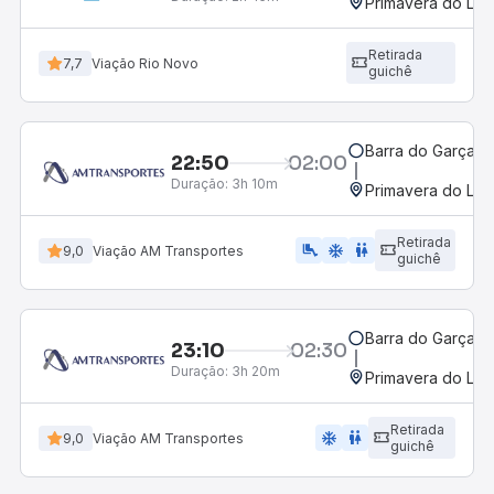
Primavera do Les
Retirada
7,7
Viação Rio Novo
guichê
Barra do Garças,
22:50
02:00
Duração:
3h 10m
Primavera do Les
Retirada
airline_seat_legroom_extra
ac_unit
wc
9,0
Viação AM Transportes
guichê
Barra do Garças,
23:10
02:30
Duração:
3h 20m
Primavera do Les
Retirada
ac_unit
wc
9,0
Viação AM Transportes
guichê