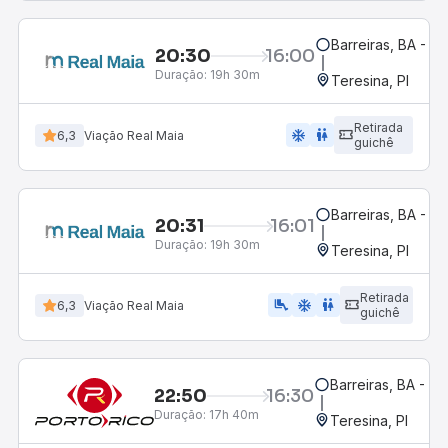
Barreiras, BA - R
20:30
16:00
Duração:
19h 30m
Teresina, PI
Retirada
ac_unit
wc
6,3
Viação Real Maia
guichê
Barreiras, BA - R
20:31
16:01
Duração:
19h 30m
Teresina, PI
Retirada
airline_seat_legroom_extra
ac_unit
wc
6,3
Viação Real Maia
guichê
Barreiras, BA - Ro
22:50
16:30
Duração:
17h 40m
Teresina, PI