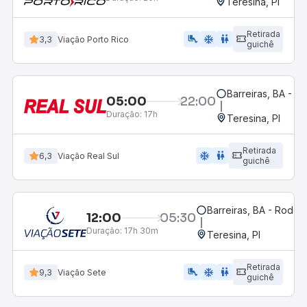
Teresina, PI
Retirada
airline_seat_legroom_extra
ac_unit
wc
3,3
Viação Porto Rico
guichê
Barreiras, BA - R
05:00
22:00
Duração:
17h
Teresina, PI
Retirada
ac_unit
wc
6,3
Viação Real Sul
guichê
Barreiras, BA - Rodovi
12:00
05:30
Duração:
17h 30m
Teresina, PI
Retirada
airline_seat_legroom_extra
ac_unit
WC
9,3
Viação Sete
guichê