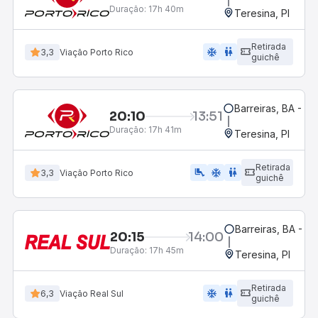
Duração:
17h 40m
Teresina, PI
Retirada
ac_unit
wc
3,3
Viação Porto Rico
guichê
Barreiras, BA - Ro
20:10
13:51
Duração:
17h 41m
Teresina, PI
Retirada
airline_seat_legroom_extra
ac_unit
wc
3,3
Viação Porto Rico
guichê
Barreiras, BA - R
20:15
14:00
Duração:
17h 45m
Teresina, PI
Retirada
ac_unit
wc
6,3
Viação Real Sul
guichê