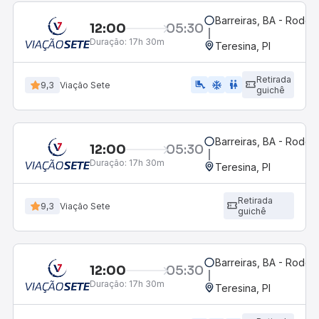
Barreiras, BA - Rodovi
12:00
05:30
Duração:
17h 30m
Teresina, PI
Retirada
airline_seat_legroom_extra
ac_unit
wc
9,3
Viação Sete
guichê
Barreiras, BA - Rodovi
12:00
05:30
Duração:
17h 30m
Teresina, PI
Retirada
9,3
Viação Sete
guichê
Barreiras, BA - Rodovi
12:00
05:30
Duração:
17h 30m
Teresina, PI