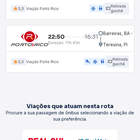
Retirada
ac_unit
wc
3,3
Viação Porto Rico
guichê
Barreiras, BA - Ro
22:50
16:31
Duração:
17h 41m
Teresina, PI
Retirada
airline_seat_legroom_extra
ac_unit
wc
3,3
Viação Porto Rico
guichê
Viações que atuam nesta rota
Procure a sua passagem de ônibus selecionando a viação de
sua preferência.