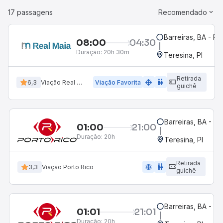
17 passagens
Recomendado
Barreiras, BA - Ro
08:00
04:30
Duração:
20h 30m
Teresina, PI
Retirada
ac_unit
wc
6,3
Viação Real Maia
Viação Favorita
guichê
Barreiras, BA - Ro
01:00
21:00
Duração:
20h
Teresina, PI
Retirada
ac_unit
wc
3,3
Viação Porto Rico
guichê
Barreiras, BA - Ro
01:01
21:01
Duração:
20h