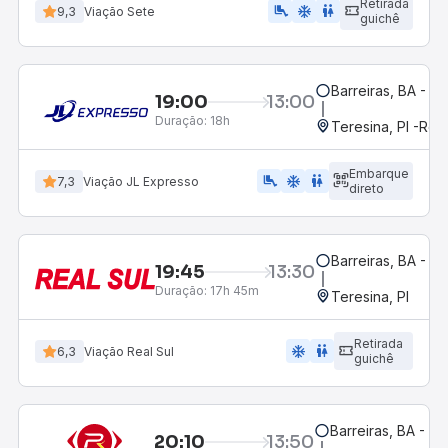
Retirada
airline_seat_legroom_extra
ac_unit
wc
9,3
Viação Sete
guichê
Barreiras, BA - R
19:00
13:00
Duração:
18h
Teresina, PI -Rod
Embarque
airline_seat_legroom_extra
ac_unit
WC
7,3
Viação JL Expresso
direto
Barreiras, BA - R
19:45
13:30
Duração:
17h 45m
Teresina, PI
Retirada
ac_unit
wc
6,3
Viação Real Sul
guichê
Barreiras, BA - Ro
20:10
13:50