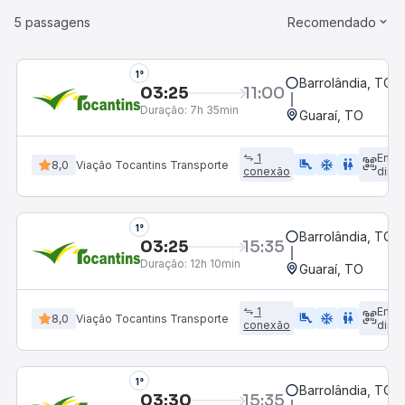
5 passagens
Recomendado
1°
Barrolândia, TO
03:25
11:00
Duração:
7h 35min
Guaraí, TO
1
Emba
airline_seat_legroom_extra
ac_unit
wc
8,0
Viação Tocantins Transporte
conexão
diret
1°
Barrolândia, TO
03:25
15:35
Duração:
12h 10min
Guaraí, TO
1
Emba
airline_seat_legroom_extra
ac_unit
wc
8,0
Viação Tocantins Transporte
conexão
diret
1°
Barrolândia, TO
03:30
15:35