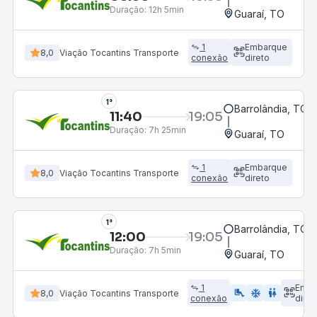
Duração:
12h 5min
Guaraí, TO
1
Embarque
8,0
Viação Tocantins Transporte
conexão
direto
1°
Barrolândia, TO
11:40
19:05
Duração:
7h 25min
Guaraí, TO
1
Embarque
8,0
Viação Tocantins Transporte
conexão
direto
1°
Barrolândia, TO
12:00
19:05
Duração:
7h 5min
Guaraí, TO
1
Emba
airline_seat_legroom_extra
ac_unit
WC
8,0
Viação Tocantins Transporte
conexão
diret