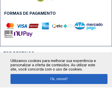
FORMAS DE PAGAMENTO
TOP DESTINOS
Utilizamos cookies para melhorar sua experiência e
Ônibus Rio de Janeiro
personalizar a oferta de conteúdos. Ao utilizar este
TOP VIAÇÕES
site, você concorda com o uso de cookies.
Ônibus São Paulo
Passagens Cometa
Ônibus Brasília
Ok, entendi!
TOP RODOVIÁRIAS
Passagens Gontijo
Ônibus Campinas
Rodoviária São Paulo - Tietê
Passagens 1001
Ônibus Londrina
Rodoviária Rio de Janeiro - Novo Rio
Passagens Águia Branca
+ Destinos
Rodoviária Belo Horizonte - Gov. Israel Pinheiro (Tergip)
Calçada das Margaridas, 163 - Sala 02 - Condomínio Centro
Passagens Pássaro Marron
Comercial Alphaville, Barueri - SP | CEP: 06453-038