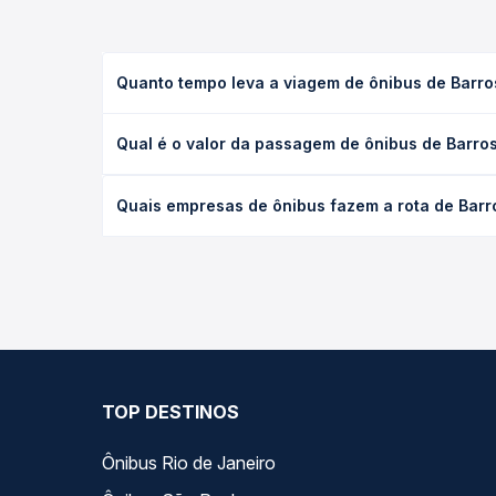
Quanto tempo leva a viagem de ônibus de Barroso
A viagem de ônibus de Barroso, MG - Rodoviária par
Qual é o valor da passagem de ônibus de Barroso
(convencional, executivo ou leito) e as condições
desejada.
O preço da passagem de ônibus de Barroso, MG - Ro
Quais empresas de ônibus fazem a rota de Barros
empresa, o tipo de poltrona e a antecedência da 
para o seu roteiro.
As viações Paraibuna operam o trecho de Barroso, M
você compara todas as opções — empresas, horário
TOP DESTINOS
Ônibus Rio de Janeiro