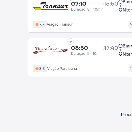
Barr
07:10
15:50
Duração:
8h 40min
Nite
7,7
Viação Transur
1°
Barr
08:30
17:40
Duração:
9h 10min
Nite
8,3
Viação Paraibuna
Procu