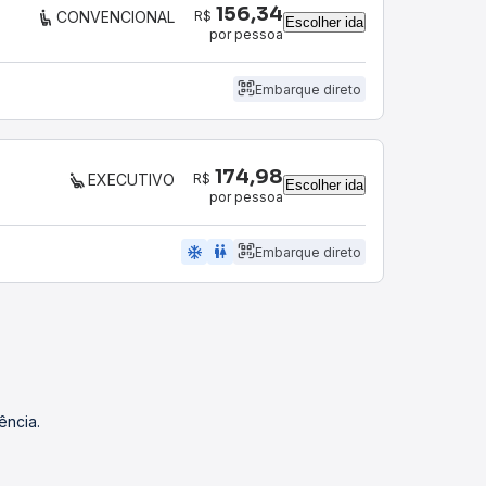
156,34
R$
CONVENCIONAL
Escolher ida
por pessoa
Embarque direto
174,98
R$
EXECUTIVO
Escolher ida
por pessoa
ac_unit
wc
Embarque direto
ência.