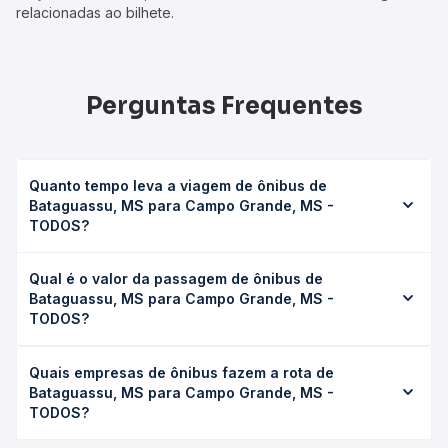
relacionadas ao bilhete.
Perguntas Frequentes
Quanto tempo leva a viagem de ônibus de
Bataguassu, MS para Campo Grande, MS -
TODOS?
A viagem de ônibus de Bataguassu, MS para Campo
Qual é o valor da passagem de ônibus de
Grande, MS - TODOS leva em média 5h 12min, podendo
Bataguassu, MS para Campo Grande, MS -
variar conforme a viação, o tipo de serviço (convencional,
TODOS?
executivo ou leito) e as condições de tráfego. Na Quero
Passagem você consulta os horários disponíveis e vê a
O preço da passagem de ônibus de Bataguassu, MS para
duração exata de cada opção na data desejada.
Quais empresas de ônibus fazem a rota de
Campo Grande, MS - TODOS custa em média R$ 187,58 e
Bataguassu, MS para Campo Grande, MS -
varia conforme a data da viagem, a empresa, o tipo de
TODOS?
poltrona e a antecedência da compra. Na Quero
Passagem você compara os preços de todas as viações