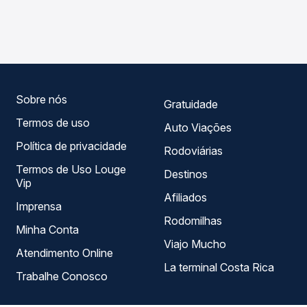
As viações Motta, Andorinha, Total operam o trecho de
em tempo real e garante a melhor oferta para o seu
Bataguassu, MS para Campo Grande, MS - TODOS, com
roteiro.
horários variados ao longo do dia. Na Quero Passagem
você compara todas as opções — empresas, horários,
tipos de serviço e preços — em um só lugar e escolhe a
que melhor se encaixa na sua viagem.
Sobre nós
Gratuidade
Termos de uso
Auto Viações
Política de privacidade
Rodoviárias
Termos de Uso Louge
Destinos
Vip
Afiliados
Imprensa
Rodomilhas
Minha Conta
Viajo Mucho
Atendimento Online
La terminal Costa Rica
Trabalhe Conosco