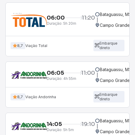
Bataguassu, MS
06:00
11:20
Duração:
5h 20m
Campo Grande, M
Embarque
8,7
Viação Total
direto
Bataguassu, MS
06:05
11:00
Duração:
4h 55m
Campo Grande, M
Embarque
8,7
Viação Andorinha
direto
Bataguassu, MS
14:05
19:10
Duração:
5h 5m
Campo Grande, M