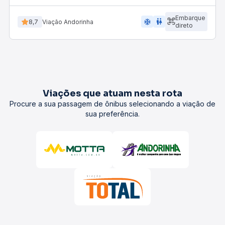
Embarque
ac_unit
wc
8,7
Viação Andorinha
direto
Viações que atuam nesta rota
Procure a sua passagem de ônibus selecionando a viação de
sua preferência.