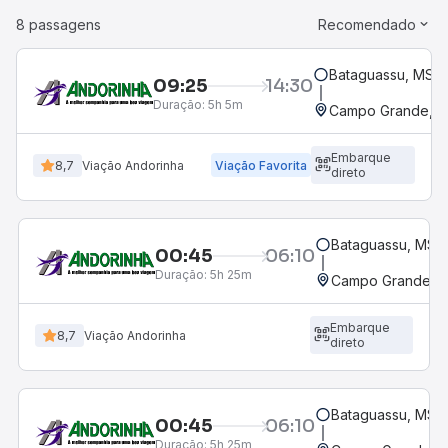
8 passagens
Recomendado
Bataguassu, MS
09:25
14:30
Duração:
5h 5m
Campo Grande, MS
Embarque
8,7
Viação Andorinha
Viação Favorita
direto
Bataguassu, MS
00:45
06:10
Duração:
5h 25m
Campo Grande, M
Embarque
8,7
Viação Andorinha
direto
Bataguassu, MS
00:45
06:10
Duração:
5h 25m