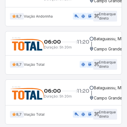
Campo Grande, M
Embarque
airline_seat_legroom_extra
ac_unit
wc
8,7
Viação Andorinha
direto
Bataguassu, MS
06:00
11:20
Duração:
5h 20m
Campo Grande, M
Embarque
ac_unit
wc
8,7
Viação Total
direto
Bataguassu, MS
06:00
11:20
Duração:
5h 20m
Campo Grande, M
Embarque
airline_seat_legroom_extra
ac_unit
wc
8,7
Viação Total
direto