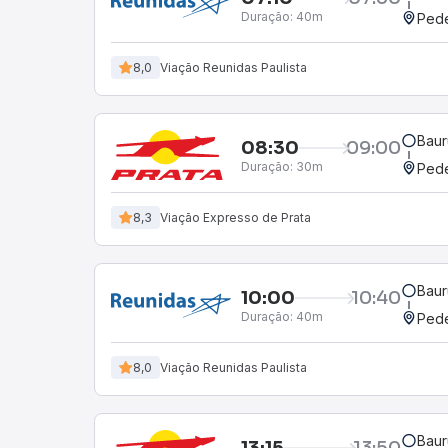
Duração:
40m
Pede
8,0
Viação Reunidas Paulista
Baur
08:30
09:00
Duração:
30m
Pede
8,3
Viação Expresso de Prata
Baur
10:00
10:40
Duração:
40m
Pede
8,0
Viação Reunidas Paulista
Baur
13:15
13:50