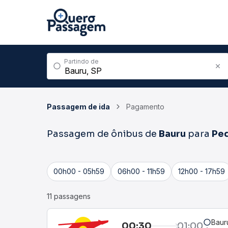
Partindo de
Passagem de ida
Pagamento
Passagem de ônibus de
Bauru
para
Ped
00h00 - 05h59
06h00 - 11h59
12h00 - 17h59
11 passagens
Baur
00:30
01:00