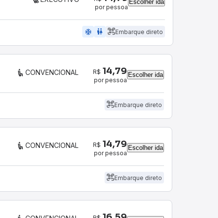
Escolher ida
por pessoa
ac_unit
wc
Embarque direto
14,79
R$
CONVENCIONAL
Escolher ida
por pessoa
Embarque direto
14,79
R$
CONVENCIONAL
Escolher ida
por pessoa
Embarque direto
16,59
R$