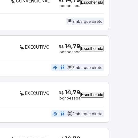
R$
CONVENCIONAL
Escolher ida
por pessoa
Embarque direto
14,79
R$
EXECUTIVO
Escolher ida
por pessoa
ac_unit
wc
Embarque direto
14,79
R$
EXECUTIVO
Escolher ida
por pessoa
ac_unit
wc
Embarque direto