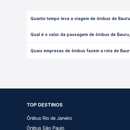
Quanto tempo leva a viagem de ônibus de Bauru
A viagem de ônibus de Bauru, SP para Pederneiras, 
Qual é o valor da passagem de ônibus de Bauru
as condições de tráfego. Na Quero Passagem você 
O preço da passagem de ônibus de Bauru, SP para P
Quais empresas de ônibus fazem a rota de Baur
a antecedência da compra. Na Quero Passagem você
As viações Reunidas Paulista, Expresso de Prata , 
Passagem você compara todas as opções — empresas
TOP DESTINOS
Ônibus Rio de Janeiro
Ônibus São Paulo