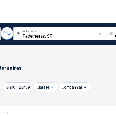
Indo para
erneiras
18h00 - 23h59
Classes
Companhias
u, SP