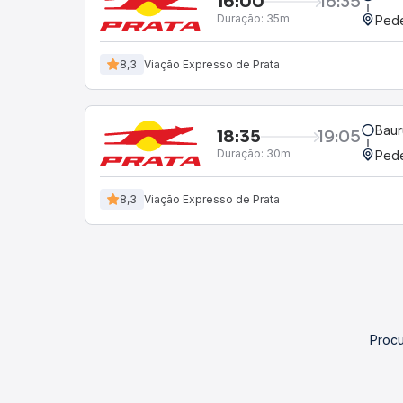
16:00
16:35
Duração:
35m
Pede
8,3
Viação Expresso de Prata
Baur
18:35
19:05
Duração:
30m
Pede
8,3
Viação Expresso de Prata
Procu