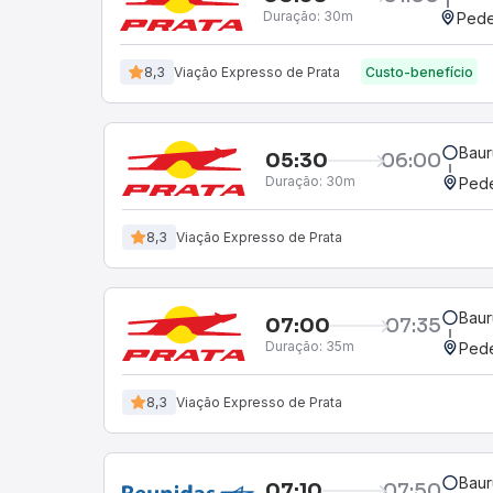
Duração:
30m
Pede
8,3
Viação Expresso de Prata
Custo-benefício
Baur
05:30
06:00
Duração:
30m
Pede
8,3
Viação Expresso de Prata
Baur
07:00
07:35
Duração:
35m
Pede
8,3
Viação Expresso de Prata
Baur
07:10
07:50