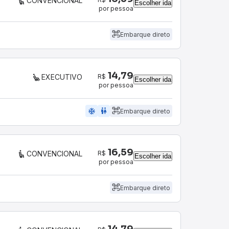
CONVENCIONAL
Escolher ida
por pessoa
Embarque direto
14,79
R$
EXECUTIVO
Escolher ida
por pessoa
ac_unit
wc
Embarque direto
16,59
R$
CONVENCIONAL
Escolher ida
por pessoa
Embarque direto
14,79