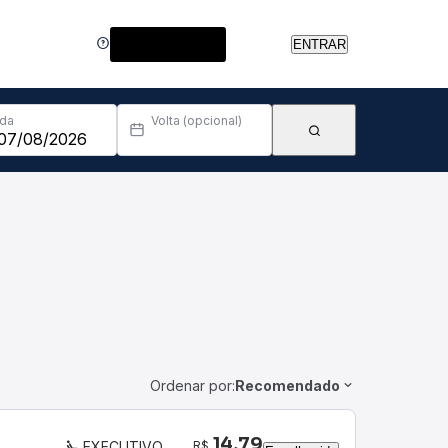
Central de Ajuda
ENTRAR
Ida
Volta (opcional)
Ordenar por:
Recomendado
14,79
R$
EXECUTIVO