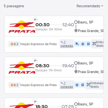
5 passagens
Recomendado
1°
Bauru, SP
00:30
12:40
Duração:
12h 10min
Praia Grande, SP - 
1
Embarq
airline_seat_legroom_extra
ac_unit
WC
8,3
Viação Expresso de Prata
conexão
direto
1°
Bauru, SP
08:30
19:40
Duração:
11h 10min
Praia Grande, SP - 
1
Embarque
ac_unit
wc
8,3
Viação Expresso de Prata
conexão
direto
1°
Bauru, SP
18:30
07:25