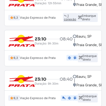
Duração:
12h 55min
Praia Grande, SP - 
1
Embarque
8,3
Viação Expresso de Prata
conexão
direto
Bauru, SP
23:10
08:40
Duração:
9h 30m
Praia Grande, SP - 
Embarque
ac_unit
wc
8,3
Viação Expresso de Prata
direto
Bauru, SP
23:10
08:40
Duração:
9h 30m
Praia Grande, SP - 
Embarque
airline_seat_legroom_extra
ac_unit
wc
8,3
Viação Expresso de Prata
direto