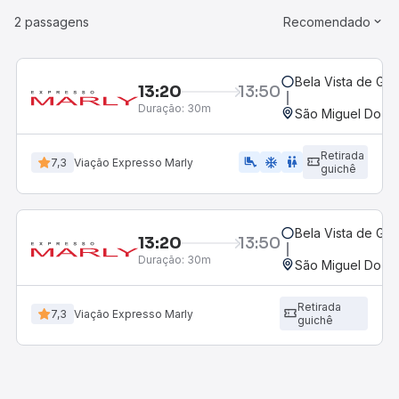
2 passagens
Recomendado
Bela Vista de Goi
13:20
13:50
Duração:
30m
São Miguel Do Pa
Retirada
airline_seat_legroom_extra
ac_unit
wc
7,3
Viação Expresso Marly
guichê
Bela Vista de Goi
13:20
13:50
Duração:
30m
São Miguel Do Pa
Retirada
7,3
Viação Expresso Marly
guichê