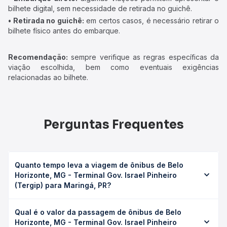
bilhete digital, sem necessidade de retirada no guichê.
• Retirada no guichê:
em certos casos, é necessário retirar o
bilhete físico antes do embarque.
Recomendação:
sempre verifique as regras específicas da
viação escolhida, bem como eventuais exigências
relacionadas ao bilhete.
Perguntas Frequentes
Quanto tempo leva a viagem de ônibus de Belo
Horizonte, MG - Terminal Gov. Israel Pinheiro
(Tergip) para Maringá, PR?
A viagem de ônibus de Belo Horizonte, MG - Terminal Gov.
Qual é o valor da passagem de ônibus de Belo
Israel Pinheiro (Tergip) para Maringá, PR leva em média
Horizonte, MG - Terminal Gov. Israel Pinheiro
22h 43min, podendo variar conforme a viação, o tipo de