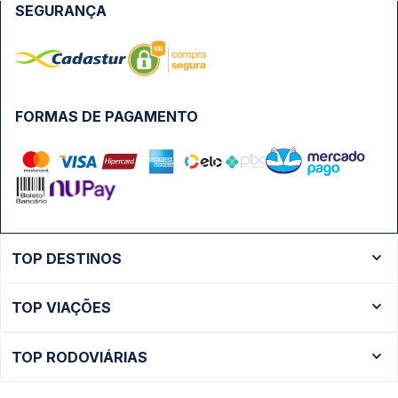
SEGURANÇA
FORMAS DE PAGAMENTO
TOP DESTINOS
Ônibus Rio de Janeiro
TOP VIAÇÕES
Ônibus São Paulo
Passagens Cometa
Ônibus Brasília
TOP RODOVIÁRIAS
Passagens Gontijo
Ônibus Campinas
Rodoviária São Paulo - Tietê
Passagens 1001