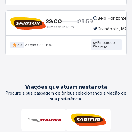
Belo Horizonte, M
22:00
23:59
Duração:
1h 59m
Divinópolis, MG -
Embarque
7,3
Viação Saritur VS
direto
Viações que atuam nesta rota
Procure a sua passagem de ônibus selecionando a viação de
sua preferência.