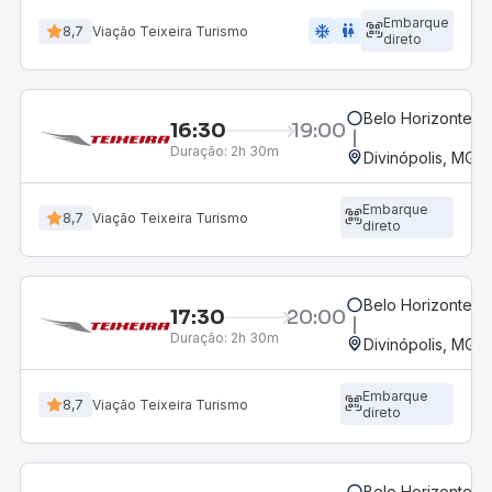
Embarque
ac_unit
wc
8,7
Viação Teixeira Turismo
direto
Belo Horizonte, M
16:30
19:00
Duração:
2h 30m
Divinópolis, MG -
Embarque
8,7
Viação Teixeira Turismo
direto
Belo Horizonte, M
17:30
20:00
Duração:
2h 30m
Divinópolis, MG -
Embarque
8,7
Viação Teixeira Turismo
direto
Belo Horizonte, M