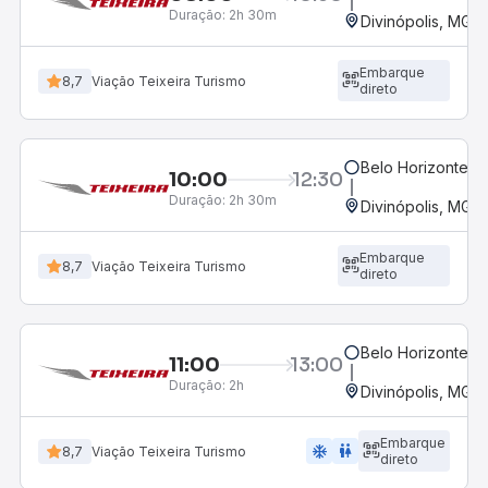
Duração:
2h 30m
Divinópolis, MG -
Embarque
8,7
Viação Teixeira Turismo
direto
Belo Horizonte, M
10:00
12:30
Duração:
2h 30m
Divinópolis, MG -
Embarque
8,7
Viação Teixeira Turismo
direto
Belo Horizonte, M
11:00
13:00
Duração:
2h
Divinópolis, MG -
Embarque
ac_unit
wc
8,7
Viação Teixeira Turismo
direto