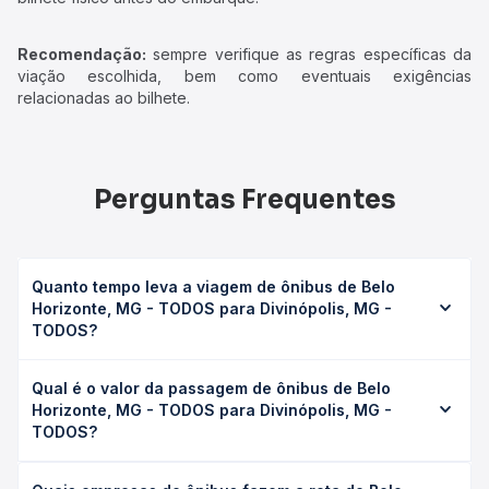
Recomendação:
sempre verifique as regras específicas da
viação escolhida, bem como eventuais exigências
relacionadas ao bilhete.
Perguntas Frequentes
Quanto tempo leva a viagem de ônibus de Belo
Horizonte, MG - TODOS para Divinópolis, MG -
TODOS?
A viagem de ônibus de Belo Horizonte, MG - TODOS para
Qual é o valor da passagem de ônibus de Belo
Divinópolis, MG - TODOS leva em média 2h 19min,
Horizonte, MG - TODOS para Divinópolis, MG -
podendo variar conforme a viação, o tipo de serviço
TODOS?
(convencional, executivo ou leito) e as condições de
tráfego. Na Quero Passagem você consulta os horários
O preço da passagem de ônibus de Belo Horizonte, MG -
disponíveis e vê a duração exata de cada opção na data