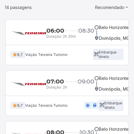
14 passagens
Recomendado
Belo Horizonte, M
06:00
08:30
Duração:
2h 30m
Divinópolis, MG -
Embarque
8,7
Viação Teixeira Turismo
direto
Belo Horizonte, M
07:00
09:00
Duração:
2h
Divinópolis, MG -
Embarque
ac_unit
wc
8,7
Viação Teixeira Turismo
direto
Belo Horizonte, M
08:00
10:30