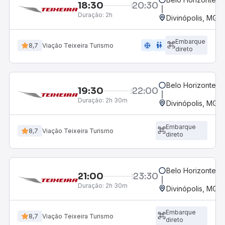
18:30
20:30
Duração:
2h
Divinópolis, MG -
Embarque
ac_unit
wc
8,7
Viação Teixeira Turismo
direto
Belo Horizonte, M
19:30
22:00
Duração:
2h 30m
Divinópolis, MG -
Embarque
8,7
Viação Teixeira Turismo
direto
Belo Horizonte, M
21:00
23:30
Duração:
2h 30m
Divinópolis, MG -
Embarque
8,7
Viação Teixeira Turismo
direto