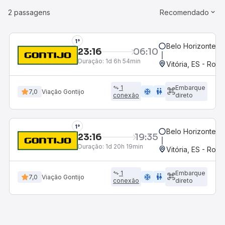
2 passagens
Recomendado
1°
Belo Horizonte, M
23:16
06:10
Duração:
1d 6h 54min
Vitória, ES - Rodo
1
Embarque
ac_unit
wc
7,0
Viação Gontijo
conexão
direto
1°
Belo Horizonte, M
23:16
19:35
Duração:
1d 20h 19min
Vitória, ES - Rodo
1
Embarque
ac_unit
wc
7,0
Viação Gontijo
conexão
direto