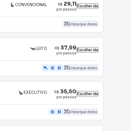
29,11
R$
CONVENCIONAL
Escolher ida
por pessoa
Embarque direto
37,59
R$
LEITO
Escolher ida
por pessoa
airline_seat_legroom_extra
ac_unit
wc
Embarque direto
35,50
R$
EXECUTIVO
Escolher ida
por pessoa
ac_unit
wc
Embarque direto