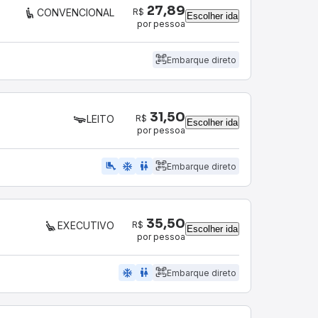
27,89
R$
CONVENCIONAL
Escolher ida
por pessoa
Embarque direto
31,50
R$
LEITO
Escolher ida
por pessoa
airline_seat_legroom_extra
ac_unit
wc
Embarque direto
35,50
R$
EXECUTIVO
Escolher ida
por pessoa
ac_unit
wc
Embarque direto