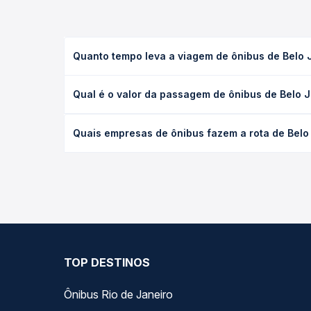
Quanto tempo leva a viagem de ônibus de Belo J
A viagem de ônibus de Belo Jardim, PE - Rodoviári
Qual é o valor da passagem de ônibus de Belo Ja
(convencional, executivo ou leito) e as condições
desejada.
O preço da passagem de ônibus de Belo Jardim, PE 
Quais empresas de ônibus fazem a rota de Belo 
empresa, o tipo de poltrona e a antecedência da 
para o seu roteiro.
As viações Progresso operam o trecho de Belo Jard
você compara todas as opções — empresas, horário
TOP DESTINOS
Ônibus Rio de Janeiro