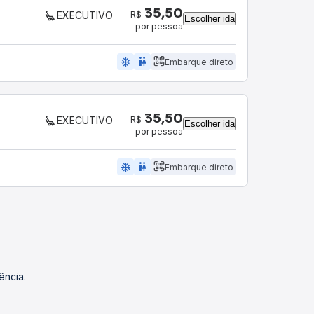
35,50
R$
EXECUTIVO
Escolher ida
por pessoa
ac_unit
wc
Embarque direto
35,50
R$
EXECUTIVO
Escolher ida
por pessoa
ac_unit
wc
Embarque direto
ência.