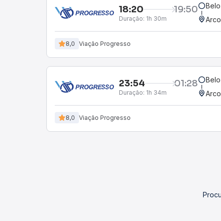
Belo
18:20
19:50
Duração:
1h 30m
Arco
8,0
Viação Progresso
Belo
23:54
01:28
Duração:
1h 34m
Arco
8,0
Viação Progresso
Procu