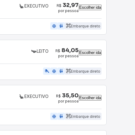
32,97
R$
EXECUTIVO
Escolher ida
por pessoa
ac_unit
wc
Embarque direto
84,05
R$
LEITO
Escolher ida
por pessoa
airline_seat_legroom_extra
ac_unit
wc
Embarque direto
35,50
R$
EXECUTIVO
Escolher ida
por pessoa
ac_unit
wc
Embarque direto