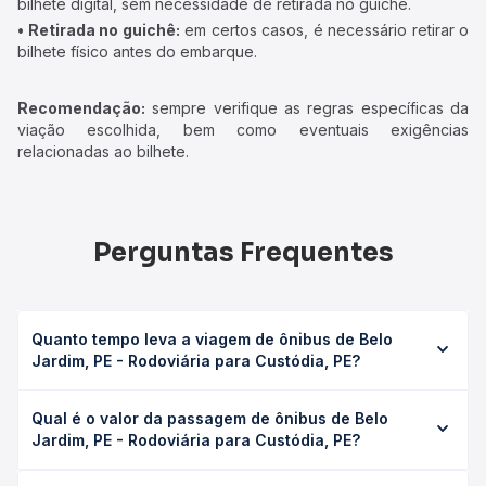
bilhete digital, sem necessidade de retirada no guichê.
• Retirada no guichê:
em certos casos, é necessário retirar o
bilhete físico antes do embarque.
Recomendação:
sempre verifique as regras específicas da
viação escolhida, bem como eventuais exigências
relacionadas ao bilhete.
Perguntas Frequentes
Quanto tempo leva a viagem de ônibus de Belo
Jardim, PE - Rodoviária para Custódia, PE?
A viagem de ônibus de Belo Jardim, PE - Rodoviária para
Qual é o valor da passagem de ônibus de Belo
Custódia, PE leva em média 2h 49min, podendo variar
Jardim, PE - Rodoviária para Custódia, PE?
conforme a viação, o tipo de serviço (convencional,
executivo ou leito) e as condições de tráfego. Na Quero
O preço da passagem de ônibus de Belo Jardim, PE -