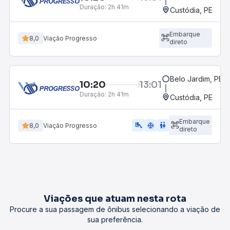
Duração:
2h 41m
Custódia, PE
Embarque
8,0
Viação Progresso
direto
Belo Jardim, PE -
10:20
13:01
Duração:
2h 41m
Custódia, PE
Embarque
airline_seat_legroom_extra
ac_unit
wc
8,0
Viação Progresso
direto
Viações que atuam nesta rota
Procure a sua passagem de ônibus selecionando a viação de
sua preferência.