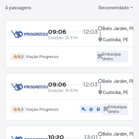
4 passagens
Recomendado
Belo Jardim, PE -
09:06
12:03
Duração:
2h 57m
Custódia, PE
Embarque
8,0
Viação Progresso
direto
Belo Jardim, PE -
09:06
12:03
Duração:
2h 57m
Custódia, PE
Embarque
airline_seat_legroom_extra
ac_unit
wc
8,0
Viação Progresso
direto
Belo Jardim, PE -
10:20
13:01