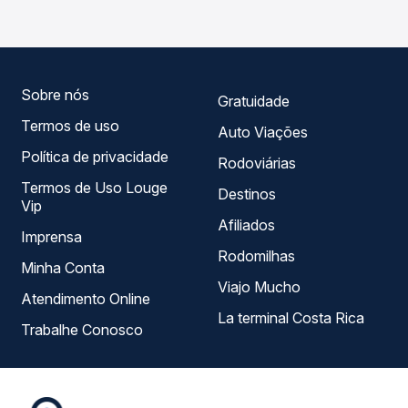
empresas, horários, tipos de serviço e preços — em um
só lugar e escolhe a que melhor se encaixa na sua
viagem.
Sobre nós
Gratuidade
Termos de uso
Auto Viações
Política de privacidade
Rodoviárias
Termos de Uso Louge
Destinos
Vip
Afiliados
Imprensa
Rodomilhas
Minha Conta
Viajo Mucho
Atendimento Online
La terminal Costa Rica
Trabalhe Conosco