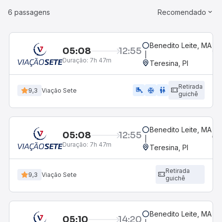
6 passagens
Recomendado
Benedito Leite, MA
05:08
12:55
Duração:
7h 47m
Teresina, PI
Retirada
airline_seat_legroom_extra
ac_unit
wc
9,3
Viação Sete
guichê
Benedito Leite, MA
05:08
12:55
Duração:
7h 47m
Teresina, PI
Retirada
9,3
Viação Sete
guichê
Benedito Leite, MA
05:10
14:20