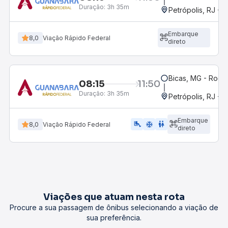
Duração:
3h 35m
Petrópolis, RJ - 
Embarque
8,0
Viação Rápido Federal
direto
Bicas, MG - Rodov
08:15
11:50
Duração:
3h 35m
Petrópolis, RJ - 
Embarque
airline_seat_legroom_extra
ac_unit
wc
8,0
Viação Rápido Federal
direto
Viações que atuam nesta rota
Procure a sua passagem de ônibus selecionando a viação de
sua preferência.