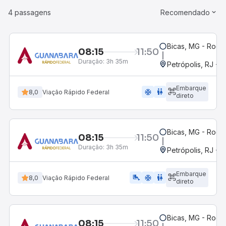
4 passagens
Recomendado
Bicas, MG - Rodov
08:15
11:50
Duração:
3h 35m
Petrópolis, RJ - 
Embarque
ac_unit
wc
8,0
Viação Rápido Federal
direto
Bicas, MG - Rodov
08:15
11:50
Duração:
3h 35m
Petrópolis, RJ - 
Embarque
airline_seat_legroom_extra
ac_unit
wc
8,0
Viação Rápido Federal
direto
Bicas, MG - Rodov
08:15
11:50