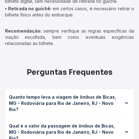
bilhete digital, sem necessidade de retirada no guichê.
• Retirada no guichê:
em certos casos, é necessário retirar o
bilhete físico antes do embarque.
Recomendação:
sempre verifique as regras específicas da
viação escolhida, bem como eventuais exigências
relacionadas ao bilhete.
Perguntas Frequentes
Quanto tempo leva a viagem de ônibus de Bicas,
MG - Rodoviária para Rio de Janeiro, RJ - Novo
Rio?
A viagem de ônibus de Bicas, MG - Rodoviária para Rio de
Qual é o valor da passagem de ônibus de Bicas,
Janeiro, RJ - Novo Rio leva em média 4h 33min, podendo
MG - Rodoviária para Rio de Janeiro, RJ - Novo
variar conforme a viação, o tipo de serviço (convencional,
Rio?