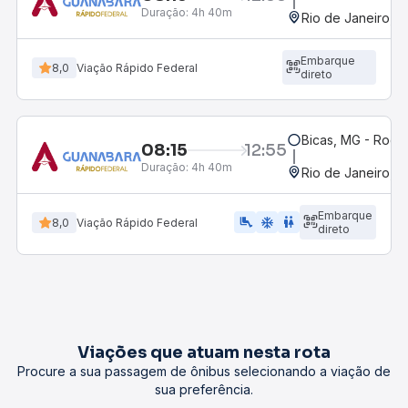
Duração:
4h 40m
Rio de Janeiro, R
Embarque
8,0
Viação Rápido Federal
direto
Bicas, MG - Rodov
08:15
12:55
Duração:
4h 40m
Rio de Janeiro, R
Embarque
airline_seat_legroom_extra
ac_unit
wc
8,0
Viação Rápido Federal
direto
Viações que atuam nesta rota
Procure a sua passagem de ônibus selecionando a viação de
sua preferência.