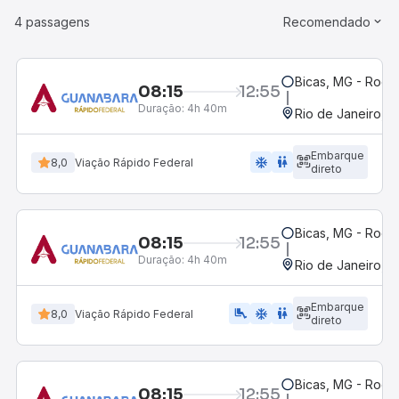
4 passagens
Recomendado
Bicas, MG - Rodov
08:15
12:55
Duração:
4h 40m
Rio de Janeiro, R
Embarque
ac_unit
wc
8,0
Viação Rápido Federal
direto
Bicas, MG - Rodov
08:15
12:55
Duração:
4h 40m
Rio de Janeiro, R
Embarque
airline_seat_legroom_extra
ac_unit
wc
8,0
Viação Rápido Federal
direto
Bicas, MG - Rodov
08:15
12:55