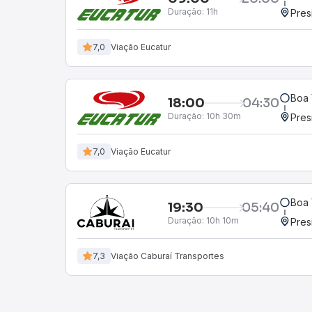
Duração:
11h
Pres
7,0
Viação Eucatur
Boa 
18:00
04:30
Duração:
10h 30m
Pres
7,0
Viação Eucatur
Boa 
19:30
05:40
Duração:
10h 10m
Pres
7,3
Viação Caburaí Transportes