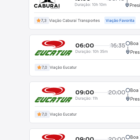
Duração:
10h 10m
Pres
7,3
Viação Caburaí Transportes
Viação Favorita
Boa 
06:00
16:35
Duração:
10h 35m
Pres
7,0
Viação Eucatur
Boa 
09:00
20:00
Duração:
11h
Pres
7,0
Viação Eucatur
Boa 
09:00
20:00