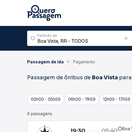
Partindo de
Passagem de ida
Pagamento
Passagem de ônibus de
Boa Vista
par
00h00 - 05h59
06h00 - 11h59
12h00 - 17h59
6 passagens
Boa 
19:30
05:40