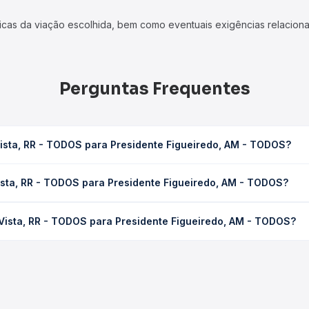
icas da viação escolhida, bem como eventuais exigências relaciona
Perguntas Frequentes
ista, RR - TODOS para Presidente Figueiredo, AM - TODOS?
 Presidente Figueiredo, AM - TODOS leva em média 10h 37min, pode
ista, RR - TODOS para Presidente Figueiredo, AM - TODOS?
 de tráfego. Na Quero Passagem você consulta os horários disponív
- TODOS para Presidente Figueiredo, AM - TODOS custa em média R
Vista, RR - TODOS para Presidente Figueiredo, AM - TODOS?
compra. Na Quero Passagem você compara os preços de todas as vi
trecho de Boa Vista, RR - TODOS para Presidente Figueiredo, AM -
presas, horários, tipos de serviço e preços — em um só lugar e 