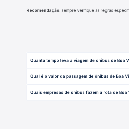
Recomendação:
sempre verifique as regras específ
Quanto tempo leva a viagem de ônibus de Boa V
A viagem de ônibus de Boa Vista, RR - TODOS para
Qual é o valor da passagem de ônibus de Boa V
(convencional, executivo ou leito) e as condições
desejada.
O preço da passagem de ônibus de Boa Vista, RR 
Quais empresas de ônibus fazem a rota de Boa 
empresa, o tipo de poltrona e a antecedência da 
para o seu roteiro.
As viações Caburaí Transportes, Eucatur operam o 
Quero Passagem você compara todas as opções — em