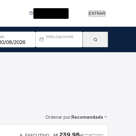
Central de Ajuda
ENTRAR
Ida
Volta (opcional)
Ordenar por:
Recomendado
239,98
R$
EXECUTIVO