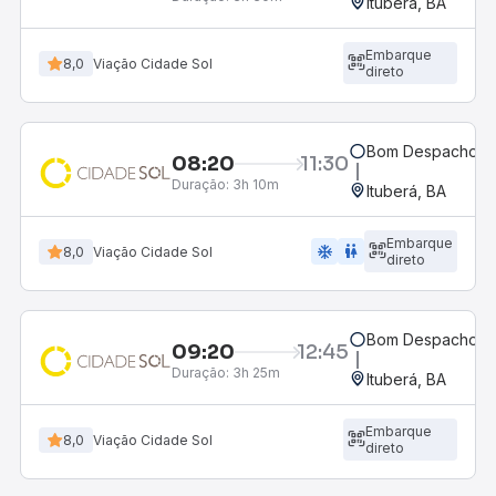
Ituberá, BA
Embarque
8,0
Viação Cidade Sol
direto
Bom Despacho, 
08:20
11:30
Duração:
3h 10m
Ituberá, BA
Embarque
ac_unit
wc
8,0
Viação Cidade Sol
direto
Bom Despacho, 
09:20
12:45
Duração:
3h 25m
Ituberá, BA
Embarque
8,0
Viação Cidade Sol
direto