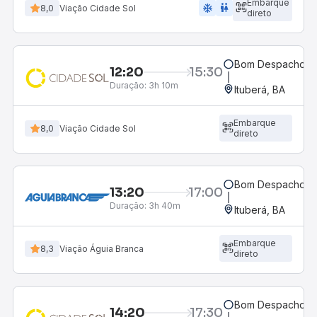
Embarque
ac_unit
wc
8,0
Viação Cidade Sol
direto
Bom Despacho, 
12:20
15:30
Duração:
3h 10m
Ituberá, BA
Embarque
8,0
Viação Cidade Sol
direto
Bom Despacho, 
13:20
17:00
Duração:
3h 40m
Ituberá, BA
Embarque
8,3
Viação Águia Branca
direto
Bom Despacho, 
14:20
17:30