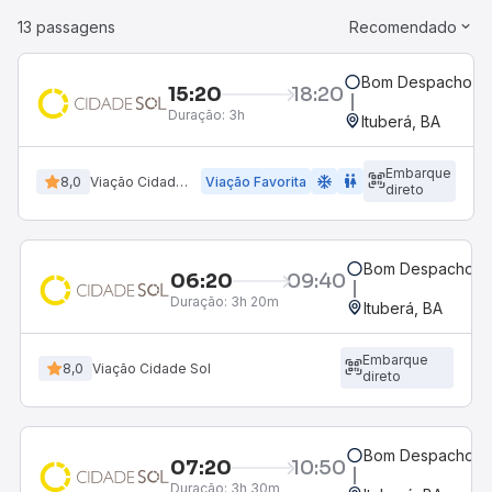
13 passagens
Recomendado
Bom Despacho, 
15:20
18:20
Duração:
3h
Ituberá, BA
Embarque
ac_unit
wc
8,0
Viação Cidade Sol
Viação Favorita
direto
Bom Despacho, 
06:20
09:40
Duração:
3h 20m
Ituberá, BA
Embarque
8,0
Viação Cidade Sol
direto
Bom Despacho, 
07:20
10:50
Duração:
3h 30m