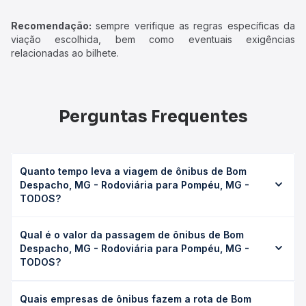
Recomendação:
sempre verifique as regras específicas da
viação escolhida, bem como eventuais exigências
relacionadas ao bilhete.
Perguntas Frequentes
Quanto tempo leva a viagem de ônibus de Bom
Despacho, MG - Rodoviária para Pompéu, MG -
TODOS?
A viagem de ônibus de Bom Despacho, MG - Rodoviária
Qual é o valor da passagem de ônibus de Bom
para Pompéu, MG - TODOS leva em média 1h 20min,
Despacho, MG - Rodoviária para Pompéu, MG -
podendo variar conforme a viação, o tipo de serviço
TODOS?
(convencional, executivo ou leito) e as condições de
tráfego. Na Quero Passagem você consulta os horários
O preço da passagem de ônibus de Bom Despacho, MG -
disponíveis e vê a duração exata de cada opção na data
Quais empresas de ônibus fazem a rota de Bom
Rodoviária para Pompéu, MG - TODOS custa em média R$
desejada.