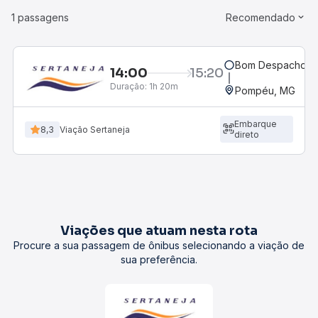
1 passagens
Recomendado
Bom Despacho, M
14:00
15:20
Duração:
1h 20m
Pompéu, MG
Embarque
8,3
Viação Sertaneja
direto
Viações que atuam nesta rota
Procure a sua passagem de ônibus selecionando a viação de
sua preferência.