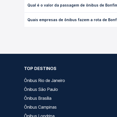
A viagem de ônibus de Bonfim, RR para Boa Vista, 
Qual é o valor da passagem de ônibus de Bonfi
leito) e as condições de tráfego. Na Quero Passag
O preço da passagem de ônibus de Bonfim, RR para 
Quais empresas de ônibus fazem a rota de Bonf
poltrona e a antecedência da compra. Na Quero Pa
As viações não identificadas operam o trecho de 
todas as opções — empresas, horários, tipos de se
TOP DESTINOS
Ônibus Rio de Janeiro
Ônibus São Paulo
Ônibus Brasília
Ônibus Campinas
Ônibus Londrina