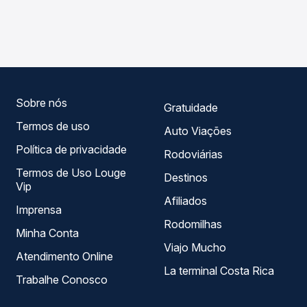
As viações Cruzeiro do Sul operam o trecho de Bonito,
compara os preços de todas as viações em tempo real e
MS para Ponta Porã, MS, com horários variados ao longo
garante a melhor oferta para o seu roteiro.
do dia. Na Quero Passagem você compara todas as
opções — empresas, horários, tipos de serviço e preços
— em um só lugar e escolhe a que melhor se encaixa na
sua viagem.
Sobre nós
Gratuidade
Termos de uso
Auto Viações
Política de privacidade
Rodoviárias
Termos de Uso Louge
Destinos
Vip
Afiliados
Imprensa
Rodomilhas
Minha Conta
Viajo Mucho
Atendimento Online
La terminal Costa Rica
Trabalhe Conosco