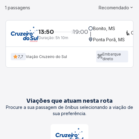
1 passagens
Recomendado
Bonito, MS
13:50
19:00
CO
Duração:
5h 10m
Ponta Porã, MS
Embarque
7,7
Viação Cruzeiro do Sul
direto
Viações que atuam nesta rota
Procure a sua passagem de ônibus selecionando a viação de
sua preferência.