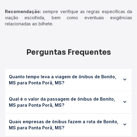
Recomendação:
sempre verifique as regras específicas da
viação escolhida, bem como eventuais exigências
relacionadas ao bilhete.
Perguntas Frequentes
Quanto tempo leva a viagem de ônibus de Bonito,
MS para Ponta Porã, MS?
A viagem de ônibus de Bonito, MS para Ponta Porã, MS
Qual é o valor da passagem de ônibus de Bonito,
leva em média 5h 10min, podendo variar conforme a
MS para Ponta Porã, MS?
viação, o tipo de serviço (convencional, executivo ou
leito) e as condições de tráfego. Na Quero Passagem
O preço da passagem de ônibus de Bonito, MS para
você consulta os horários disponíveis e vê a duração
Quais empresas de ônibus fazem a rota de Bonito,
Ponta Porã, MS custa em média R$ 141,00 e varia
exata de cada opção na data desejada.
MS para Ponta Porã, MS?
conforme a data da viagem, a empresa, o tipo de poltrona
e a antecedência da compra. Na Quero Passagem você