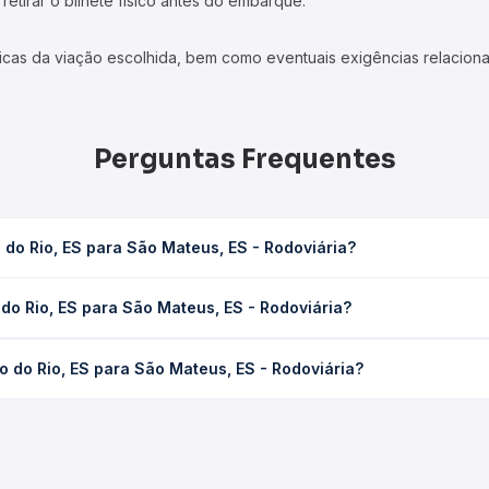
etirar o bilhete físico antes do embarque.
icas da viação escolhida, bem como eventuais exigências relaciona
Perguntas Frequentes
do Rio, ES para São Mateus, ES - Rodoviária?
ateus, ES - Rodoviária leva em média 0h 50min, podendo variar con
do Rio, ES para São Mateus, ES - Rodoviária?
 Quero Passagem você consulta os horários disponíveis e vê a dur
 para São Mateus, ES - Rodoviária custa em média R$ 23,97 e vari
 do Rio, ES para São Mateus, ES - Rodoviária?
ssagem você compara os preços de todas as viações em tempo real 
 do Rio, ES para São Mateus, ES - Rodoviária, com horários varia
pos de serviço e preços — em um só lugar e escolhe a que melhor 