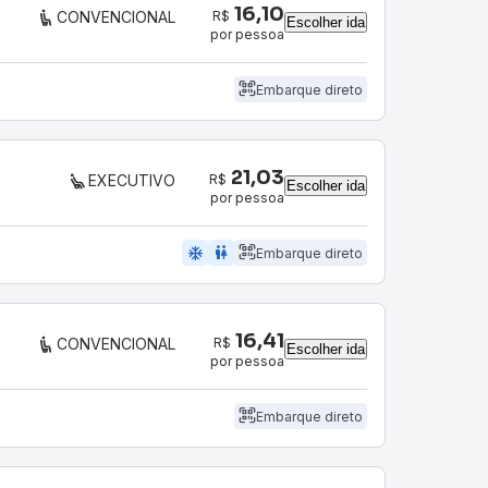
16,10
R$
CONVENCIONAL
Escolher ida
por pessoa
Embarque direto
21,03
R$
EXECUTIVO
Escolher ida
por pessoa
ac_unit
wc
Embarque direto
16,41
R$
CONVENCIONAL
Escolher ida
por pessoa
Embarque direto