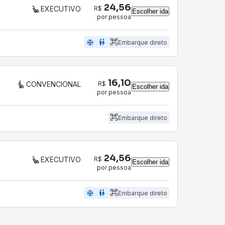
24,56
R$
EXECUTIVO
Escolher ida
por pessoa
ac_unit
wc
Embarque direto
16,10
R$
CONVENCIONAL
Escolher ida
por pessoa
Embarque direto
24,56
R$
EXECUTIVO
Escolher ida
por pessoa
ac_unit
wc
Embarque direto