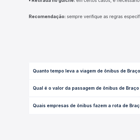
• Retirada no guichê:
em certos casos, é necessário r
Recomendação:
sempre verifique as regras específ
Quanto tempo leva a viagem de ônibus de Braço 
A viagem de ônibus de Braço do Rio, ES para São M
Qual é o valor da passagem de ônibus de Braço 
executivo ou leito) e as condições de tráfego. Na
O preço da passagem de ônibus de Braço do Rio, ES
Quais empresas de ônibus fazem a rota de Braço
poltrona e a antecedência da compra. Na Quero Pa
As viações Águia Branca operam o trecho de Braço
compara todas as opções — empresas, horários, ti