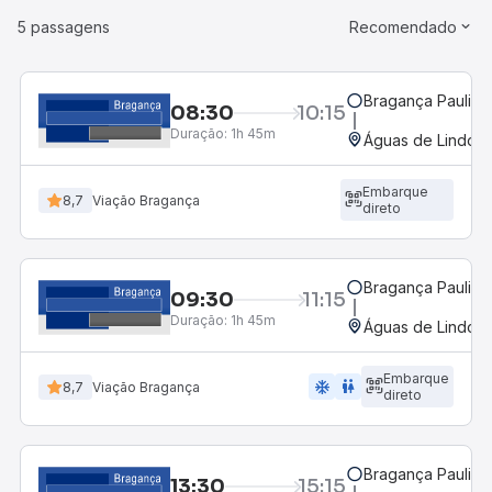
5 passagens
Recomendado
Bragança Paulista
08:30
10:15
Duração:
1h 45m
Águas de Lindóia
Embarque
8,7
Viação Bragança
direto
Bragança Paulista
09:30
11:15
Duração:
1h 45m
Águas de Lindóia
Embarque
ac_unit
wc
8,7
Viação Bragança
direto
Bragança Paulista
13:30
15:15