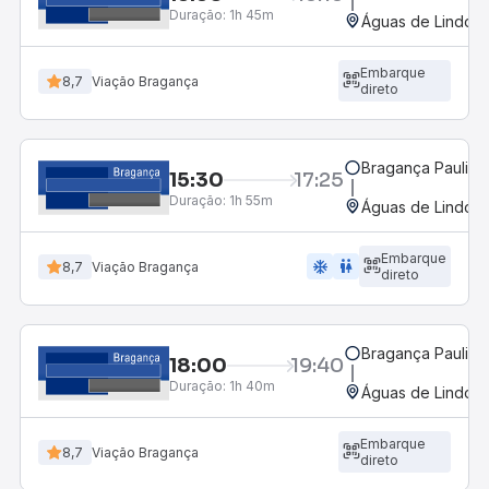
Duração:
1h 45m
Águas de Lindóia
Embarque
8,7
Viação Bragança
direto
Bragança Paulista
15:30
17:25
Duração:
1h 55m
Águas de Lindóia
Embarque
ac_unit
wc
8,7
Viação Bragança
direto
Bragança Paulista
18:00
19:40
Duração:
1h 40m
Águas de Lindóia
Embarque
8,7
Viação Bragança
direto