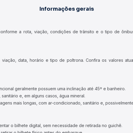
Informações gerais
forme a rota, viação, condições de trânsito e o tipo de ônibus
iação, data, horário e tipo de poltrona. Confira os valores at
ncional geralmente possuem uma inclinação até 45º e banheiro.
 sanitário e, em alguns casos, água mineral.
viagens mais longas, com ar-condicionado, sanitário e, possivelmente
tar o bilhete digital, sem necessidade de retirada no guichê.
etirar o bilhete físico antes do embarque.