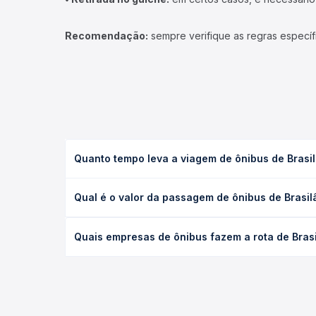
Recomendação:
sempre verifique as regras específ
Quanto tempo leva a viagem de ônibus de Brasil
A viagem de ônibus de Brasilândia do Sul, PR para 
Qual é o valor da passagem de ônibus de Brasil
(convencional, executivo ou leito) e as condições
desejada.
O preço da passagem de ônibus de Brasilândia do S
Quais empresas de ônibus fazem a rota de Brasi
a empresa, o tipo de poltrona e a antecedência d
para o seu roteiro.
As viações Umuarama operam o trecho de Brasilândi
você compara todas as opções — empresas, horário