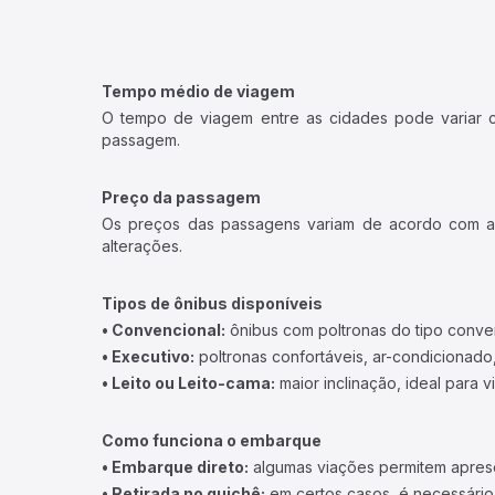
Tempo médio de viagem
O tempo de viagem entre as cidades pode variar con
passagem.
Preço da passagem
Os preços das passagens variam de acordo com a v
alterações.
Tipos de ônibus disponíveis
• Convencional:
ônibus com poltronas do tipo conve
• Executivo:
poltronas confortáveis, ar-condicionado,
• Leito ou Leito-cama:
maior inclinação, ideal para 
Como funciona o embarque
• Embarque direto:
algumas viações permitem apresen
• Retirada no guichê:
em certos casos, é necessário r