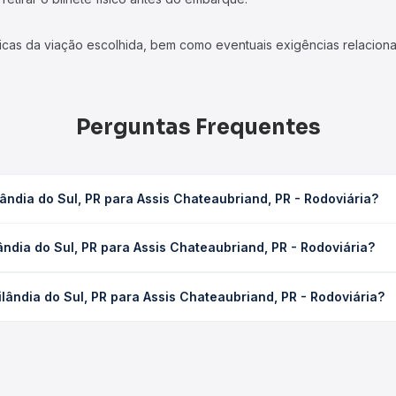
icas da viação escolhida, bem como eventuais exigências relaciona
Perguntas Frequentes
ândia do Sul, PR para Assis Chateaubriand, PR - Rodoviária?
Assis Chateaubriand, PR - Rodoviária leva em média 0 horas, podend
ândia do Sul, PR para Assis Chateaubriand, PR - Rodoviária?
 de tráfego. Na Quero Passagem você consulta os horários disponív
ul, PR para Assis Chateaubriand, PR - Rodoviária custa em média nã
lândia do Sul, PR para Assis Chateaubriand, PR - Rodoviária?
a compra. Na Quero Passagem você compara os preços de todas as 
a do Sul, PR para Assis Chateaubriand, PR - Rodoviária, com horá
s, tipos de serviço e preços — em um só lugar e escolhe a que me