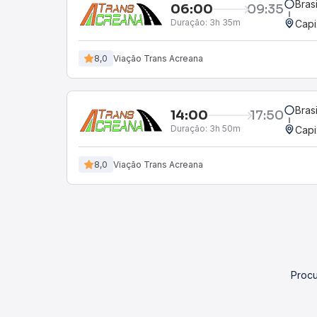
Bras
06:00
09:35
Duração:
3h 35m
Capi
8,0
Viação Trans Acreana
Bras
14:00
17:50
Duração:
3h 50m
Capi
8,0
Viação Trans Acreana
Procu