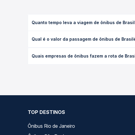
Quanto tempo leva a viagem de ônibus de Brasil
A viagem de ônibus de Brasiléia, AC para Capixaba,
Qual é o valor da passagem de ônibus de Brasil
as condições de tráfego. Na Quero Passagem você 
O preço da passagem de ônibus de Brasiléia, AC pa
Quais empresas de ônibus fazem a rota de Brasi
antecedência da compra. Na Quero Passagem você c
As viações Trans Acreana operam o trecho de Bras
opções — empresas, horários, tipos de serviço e p
TOP DESTINOS
Ônibus Rio de Janeiro