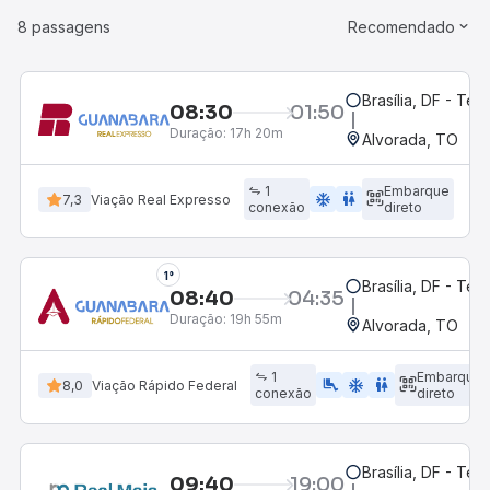
8 passagens
Recomendado
Brasília, DF - Ter
08:30
01:50
Duração:
17h 20m
Alvorada, TO
1
Embarque
ac_unit
wc
7,3
Viação Real Expresso
conexão
direto
1°
Brasília, DF - Ter
08:40
04:35
Duração:
19h 55m
Alvorada, TO
1
Embarque
airline_seat_legroom_extra
ac_unit
WC
8,0
Viação Rápido Federal
conexão
direto
Brasília, DF - Ter
09:40
19:00