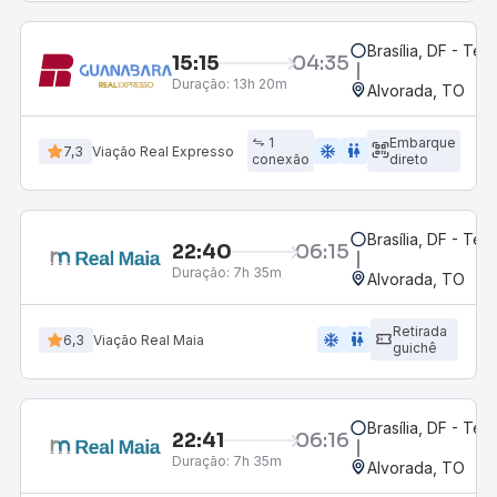
Brasília, DF - Ter
15:15
04:35
Duração:
13h 20m
Alvorada, TO
1
Embarque
ac_unit
wc
7,3
Viação Real Expresso
conexão
direto
Brasília, DF - Ter
22:40
06:15
Duração:
7h 35m
Alvorada, TO
Retirada
ac_unit
wc
6,3
Viação Real Maia
guichê
Brasília, DF - Ter
22:41
06:16
Duração:
7h 35m
Alvorada, TO