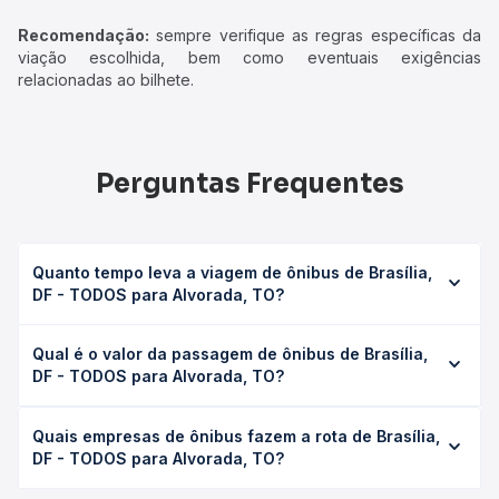
Recomendação:
sempre verifique as regras específicas da
viação escolhida, bem como eventuais exigências
relacionadas ao bilhete.
Perguntas Frequentes
Quanto tempo leva a viagem de ônibus de Brasília,
DF - TODOS para Alvorada, TO?
A viagem de ônibus de Brasília, DF - TODOS para
Qual é o valor da passagem de ônibus de Brasília,
Alvorada, TO leva em média 13h 21min, podendo variar
DF - TODOS para Alvorada, TO?
conforme a viação, o tipo de serviço (convencional,
executivo ou leito) e as condições de tráfego. Na Quero
O preço da passagem de ônibus de Brasília, DF - TODOS
Passagem você consulta os horários disponíveis e vê a
Quais empresas de ônibus fazem a rota de Brasília,
para Alvorada, TO custa em média R$ 190,34 e varia
duração exata de cada opção na data desejada.
DF - TODOS para Alvorada, TO?
conforme a data da viagem, a empresa, o tipo de poltrona
e a antecedência da compra. Na Quero Passagem você
As viações Real Expresso, Real Maia, Rápido Federal,