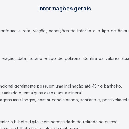
Informações gerais
forme a rota, viação, condições de trânsito e o tipo de ônibus
iação, data, horário e tipo de poltrona. Confira os valores at
ncional geralmente possuem uma inclinação até 45º e banheiro.
 sanitário e, em alguns casos, água mineral.
viagens mais longas, com ar-condicionado, sanitário e, possivelmente
tar o bilhete digital, sem necessidade de retirada no guichê.
etirar o bilhete físico antes do embarque.