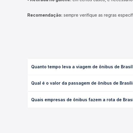
Recomendação:
sempre verifique as regras específ
Quanto tempo leva a viagem de ônibus de Brasíl
A viagem de ônibus de Brasília, DF - TODOS para I
Qual é o valor da passagem de ônibus de Brasíl
leito) e as condições de tráfego. Na Quero Passag
O preço da passagem de ônibus de Brasília, DF - T
Quais empresas de ônibus fazem a rota de Brasí
antecedência da compra. Na Quero Passagem você c
As viações Expresso São Luiz, Xavante, Rio Novo o
você compara todas as opções — empresas, horário