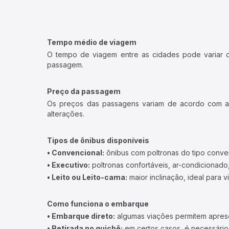
Tempo médio de viagem
O tempo de viagem entre as cidades pode variar con
passagem.
Preço da passagem
Os preços das passagens variam de acordo com a v
alterações.
Tipos de ônibus disponíveis
• Convencional:
ônibus com poltronas do tipo conve
• Executivo:
poltronas confortáveis, ar-condicionado,
• Leito ou Leito-cama:
maior inclinação, ideal para 
Como funciona o embarque
• Embarque direto:
algumas viações permitem apresen
• Retirada no guichê:
em certos casos, é necessário r