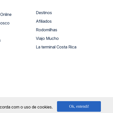
Destinos
Atendimento Online
Afiliados
nosco
Rodomilhas
Viajo Mucho
s
La terminal Costa Rica
Ok, entendi!
oncorda com o uso de cookies.