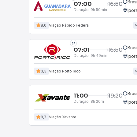
Bras
07:00
16:50
Duração:
9h 50min
Ipor
8,0
Viação Rápido Federal
1°
Bras
07:01
16:50
Duração:
9h 49min
Ipor
3,3
Viação Porto Rico
Bras
11:00
19:20
Duração:
8h 20m
Ipor
8,7
Viação Xavante