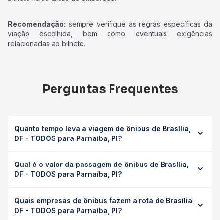
Recomendação:
sempre verifique as regras específicas da
viação escolhida, bem como eventuais exigências
relacionadas ao bilhete.
Perguntas Frequentes
Quanto tempo leva a viagem de ônibus de Brasília,
DF - TODOS para Parnaíba, PI?
A viagem de ônibus de Brasília, DF - TODOS para
Qual é o valor da passagem de ônibus de Brasília,
Parnaíba, PI leva em média 34h 26min, podendo variar
DF - TODOS para Parnaíba, PI?
conforme a viação, o tipo de serviço (convencional,
executivo ou leito) e as condições de tráfego. Na Quero
O preço da passagem de ônibus de Brasília, DF - TODOS
Passagem você consulta os horários disponíveis e vê a
Quais empresas de ônibus fazem a rota de Brasília,
para Parnaíba, PI custa em média R$ 478,63 e varia
duração exata de cada opção na data desejada.
DF - TODOS para Parnaíba, PI?
conforme a data da viagem, a empresa, o tipo de poltrona