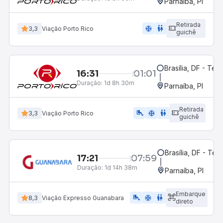
Parnaíba, PI
Retirada
ac_unit
wc
3,3
Viação Porto Rico
guichê
Brasília, DF - Ter
16:31
01:01
Duração:
1d 8h 30m
Parnaíba, PI
Retirada
airline_seat_legroom_extra
ac_unit
wc
3,3
Viação Porto Rico
guichê
Brasília, DF - Ter
17:21
07:59
Duração:
1d 14h 38m
Parnaíba, PI
Embarque
airline_seat_legroom_extra
ac_unit
WC
8,3
Viação Expresso Guanabara
direto