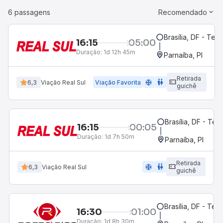
6 passagens
Recomendado
Brasília, DF - Term
16:15
05:00
Duração:
1d 12h 45m
Parnaíba, PI
Retirada
ac_unit
wc
6,3
Viação Real Sul
Viação Favorita
guichê
Brasília, DF - Ter
16:15
00:05
Duração:
1d 7h 50m
Parnaíba, PI
Retirada
ac_unit
wc
6,3
Viação Real Sul
guichê
Brasília, DF - Ter
16:30
01:00
Duração:
1d 8h 30m