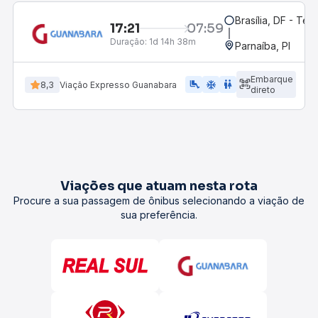
Brasília, DF - Ter
17:21
07:59
Duração:
1d 14h 38m
Parnaíba, PI
Embarque
airline_seat_legroom_extra
ac_unit
WC
8,3
Viação Expresso Guanabara
direto
Viações que atuam nesta rota
Procure a sua passagem de ônibus selecionando a viação de
sua preferência.