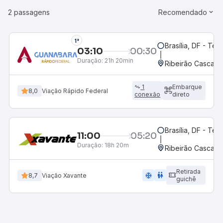
2 passagens
Recomendado
1°
Brasília, DF - Ter
03:10
00:30
Duração:
21h 20min
Ribeirão Cascalh
1
Embarque
8,0
Viação Rápido Federal
conexão
direto
Brasília, DF - Ter
11:00
05:20
Duração:
18h 20m
Ribeirão Cascalh
Retirada
ac_unit
wc
8,7
Viação Xavante
guichê