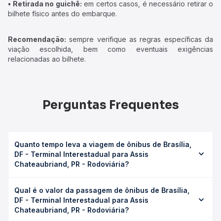
• Retirada no guichê:
em certos casos, é necessário retirar o
bilhete físico antes do embarque.
Recomendação:
sempre verifique as regras específicas da
viação escolhida, bem como eventuais exigências
relacionadas ao bilhete.
Perguntas Frequentes
Quanto tempo leva a viagem de ônibus de Brasília,
DF - Terminal Interestadual para Assis
Chateaubriand, PR - Rodoviária?
A viagem de ônibus de Brasília, DF - Terminal Interestadual
Qual é o valor da passagem de ônibus de Brasília,
para Assis Chateaubriand, PR - Rodoviária leva em média
DF - Terminal Interestadual para Assis
24h 32min, podendo variar conforme a viação, o tipo de
Chateaubriand, PR - Rodoviária?
serviço (convencional, executivo ou leito) e as condições