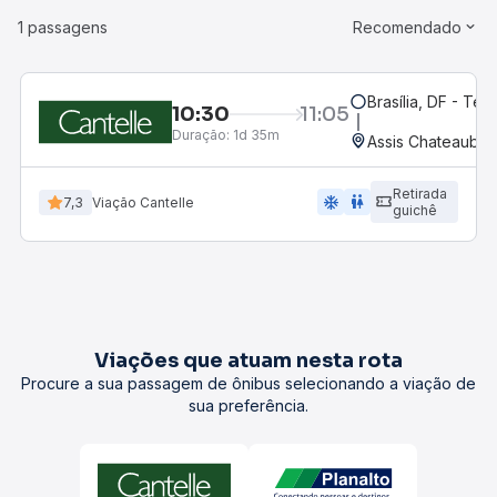
1 passagens
Recomendado
Brasília, DF - Ter
10:30
11:05
Duração:
1d 35m
Assis Chateaubria
Retirada
ac_unit
wc
7,3
Viação Cantelle
guichê
Viações que atuam nesta rota
Procure a sua passagem de ônibus selecionando a viação de
sua preferência.