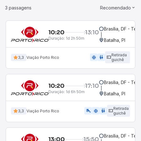
3 passagens
Recomendado
Brasília, DF - Ter
10:20
13:10
Duração:
1d 2h 50m
Batalha, PI
Retirada
ac_unit
wc
3,3
Viação Porto Rico
guichê
Brasília, DF - Ter
10:20
17:10
Duração:
1d 6h 50m
Batalha, PI
Retirada
airline_seat_legroom_extra
ac_unit
wc
3,3
Viação Porto Rico
guichê
Brasília, DF - Ter
13:00
15:50