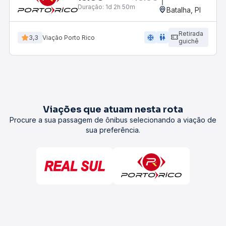
Duração:
1d 2h 50m
Batalha, PI
Retirada
ac_unit
wc
3,3
Viação Porto Rico
guichê
Viações que atuam nesta rota
Procure a sua passagem de ônibus selecionando a viação de
sua preferência.