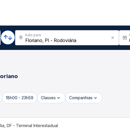
Indo para
loriano
18h00 - 23h59
Classes
Companhias
ília, DF - Terminal Interestadual