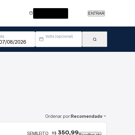
Central de Ajuda
ENTRAR
Ida
Volta (opcional)
Ordenar por:
Recomendado
350,99
R$
SEMILEITO
Escolher ida