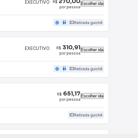
270,00
R$
EXECUTIVO
Escolher ida
por pessoa
ac_unit
wc
Retirada guichê
310,91
R$
EXECUTIVO
Escolher ida
por pessoa
ac_unit
wc
Retirada guichê
651,17
R$
Escolher ida
por pessoa
Retirada guichê