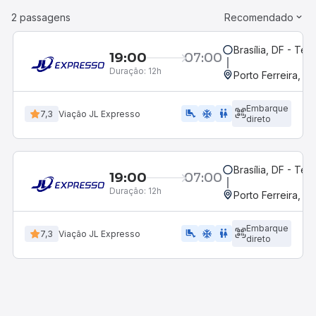
2 passagens
Recomendado
Brasília, DF - Ter
19:00
07:00
Duração:
12h
Porto Ferreira, 
Embarque
airline_seat_legroom_extra
ac_unit
WC
7,3
Viação JL Expresso
direto
Brasília, DF - Ter
19:00
07:00
Duração:
12h
Porto Ferreira, 
Embarque
airline_seat_legroom_extra
ac_unit
wc
7,3
Viação JL Expresso
direto