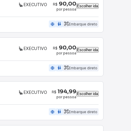
90,00
R$
EXECUTIVO
Escolher ida
por pessoa
ac_unit
wc
Embarque direto
90,00
R$
EXECUTIVO
Escolher ida
por pessoa
ac_unit
wc
Embarque direto
194,99
R$
EXECUTIVO
Escolher ida
por pessoa
ac_unit
wc
Embarque direto