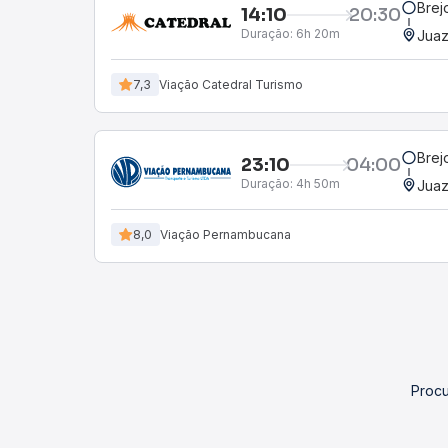
Brej
14:10
20:30
Duração:
6h 20m
Juaz
7,3
Viação Catedral Turismo
Brej
23:10
04:00
Duração:
4h 50m
Juaz
8,0
Viação Pernambucana
Procu