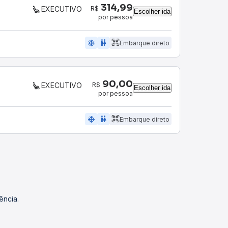
314,99
R$
EXECUTIVO
Escolher ida
por pessoa
ac_unit
wc
Embarque direto
90,00
R$
EXECUTIVO
Escolher ida
por pessoa
ac_unit
wc
Embarque direto
ência.