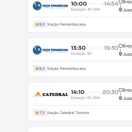
Brej
10:00
14:54
Duração:
4h 54m
Juaz
8,0
Viação Pernambucana
Brej
13:30
19:30
Duração:
6h
Juaz
8,0
Viação Pernambucana
Brej
14:10
20:30
Duração:
6h 20m
Juaz
7,3
Viação Catedral Turismo