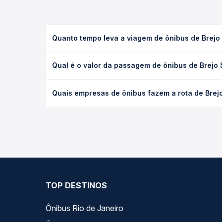
Quanto tempo leva a viagem de ônibus de Brejo
A viagem de ônibus de Brejo Santo, CE para Juazei
Qual é o valor da passagem de ônibus de Brejo
executivo ou leito) e as condições de tráfego. Na
O preço da passagem de ônibus de Brejo Santo, CE
Quais empresas de ônibus fazem a rota de Brej
poltrona e a antecedência da compra. Na Quero Pa
As viações Catedral Turismo, Pernambucana, Maninh
Quero Passagem você compara todas as opções — em
TOP DESTINOS
Ônibus Rio de Janeiro