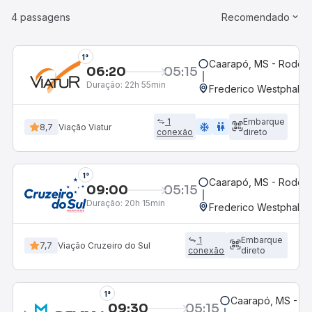
4 passagens
Recomendado
1°
Caarapó, MS - Rodovi
06:20
05:15
Duração:
22h 55min
Frederico Westphalen
1
Embarque
ac_unit
wc
8,7
Viação Viatur
conexão
direto
1°
Caarapó, MS - Rodovi
09:00
05:15
Duração:
20h 15min
Frederico Westphalen
1
Embarque
7,7
Viação Cruzeiro do Sul
conexão
direto
1°
Caarapó, MS - Ro
09:30
05:15