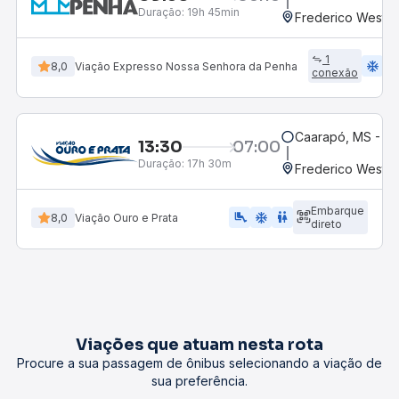
Duração:
19h 45min
Frederico Westph
1
ac_unit
w
8,0
Viação Expresso Nossa Senhora da Penha
conexão
Caarapó, MS - Ro
13:30
07:00
Duração:
17h 30m
Frederico Westph
Embarque
airline_seat_legroom_extra
ac_unit
WC
8,0
Viação Ouro e Prata
direto
Viações que atuam nesta rota
Procure a sua passagem de ônibus selecionando a viação de
sua preferência.