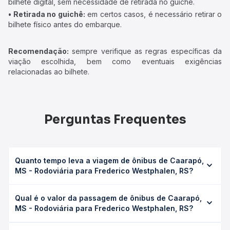
bilhete digital, sem necessidade de retirada no guichê.
• Retirada no guichê:
em certos casos, é necessário retirar o
bilhete físico antes do embarque.
Recomendação:
sempre verifique as regras específicas da
viação escolhida, bem como eventuais exigências
relacionadas ao bilhete.
Perguntas Frequentes
Quanto tempo leva a viagem de ônibus de Caarapó,
MS - Rodoviária para Frederico Westphalen, RS?
A viagem de ônibus de Caarapó, MS - Rodoviária para
Qual é o valor da passagem de ônibus de Caarapó,
Frederico Westphalen, RS leva em média 17h 30min,
MS - Rodoviária para Frederico Westphalen, RS?
podendo variar conforme a viação, o tipo de serviço
(convencional, executivo ou leito) e as condições de
O preço da passagem de ônibus de Caarapó, MS -