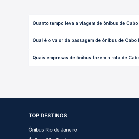
Quanto tempo leva a viagem de ônibus de Cabo Fr
A viagem de ônibus de Cabo Frio, RJ - Rodoviária p
Qual é o valor da passagem de ônibus de Cabo Fr
serviço (convencional, executivo ou leito) e as c
data desejada.
O preço da passagem de ônibus de Cabo Frio, RJ - R
Quais empresas de ônibus fazem a rota de Cabo F
viagem, a empresa, o tipo de poltrona e a antece
oferta para o seu roteiro.
As viações Unica Fácil operam o trecho de Cabo Frio
Passagem você compara todas as opções — empresas
TOP DESTINOS
Ônibus Rio de Janeiro