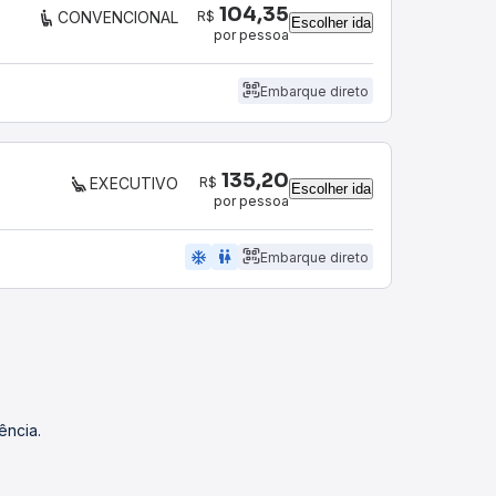
104,35
R$
CONVENCIONAL
Escolher ida
por pessoa
Embarque direto
135,20
R$
EXECUTIVO
Escolher ida
por pessoa
ac_unit
wc
Embarque direto
ência.