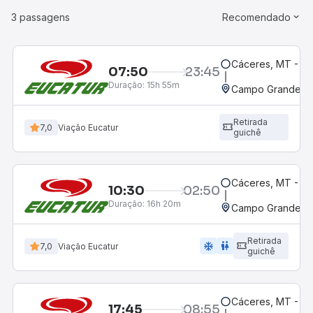
3 passagens
Recomendado
Cáceres, MT - Int
07:50
23:45
Duração:
15h 55m
Campo Grande, M
Retirada
7,0
Viação Eucatur
guichê
Cáceres, MT - Int
10:30
02:50
Duração:
16h 20m
Campo Grande, M
Retirada
ac_unit
wc
7,0
Viação Eucatur
guichê
Cáceres, MT - Int
17:45
08:55