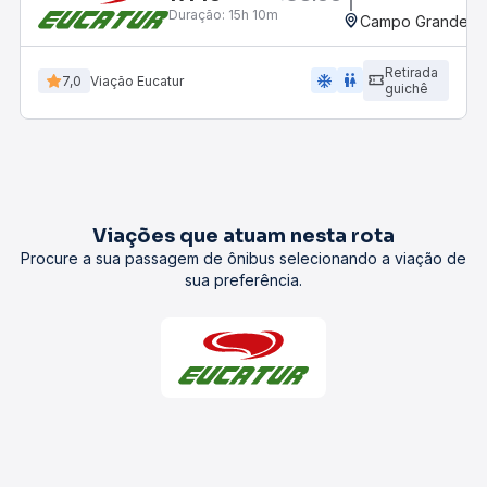
Duração:
15h 10m
Campo Grande, M
Retirada
ac_unit
wc
7,0
Viação Eucatur
guichê
Viações que atuam nesta rota
Procure a sua passagem de ônibus selecionando a viação de
sua preferência.