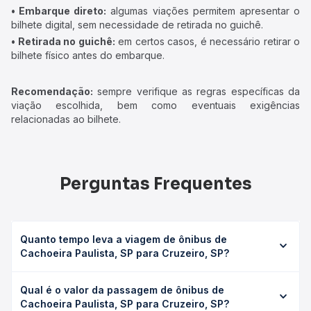
• Embarque direto:
algumas viações permitem apresentar o
bilhete digital, sem necessidade de retirada no guichê.
• Retirada no guichê:
em certos casos, é necessário retirar o
bilhete físico antes do embarque.
Recomendação:
sempre verifique as regras específicas da
viação escolhida, bem como eventuais exigências
relacionadas ao bilhete.
Perguntas Frequentes
Quanto tempo leva a viagem de ônibus de
Cachoeira Paulista, SP para Cruzeiro, SP?
A viagem de ônibus de Cachoeira Paulista, SP para
Qual é o valor da passagem de ônibus de
Cruzeiro, SP leva em média 0 horas, podendo variar
Cachoeira Paulista, SP para Cruzeiro, SP?
conforme a viação, o tipo de serviço (convencional,